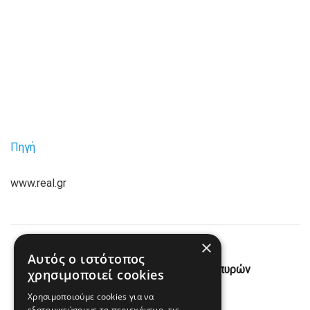
Πηγή
www.real.gr
×
Previous Post
Αυτός ο ιστότοπος
Τέσσερις νεκροί σε ανταλλαγή πυρών
χρησιμοποιεί cookies
Χρησιμοποιούμε cookies για να
Next Post
εξατομικεύσουμε το περιεχόμενο, τις