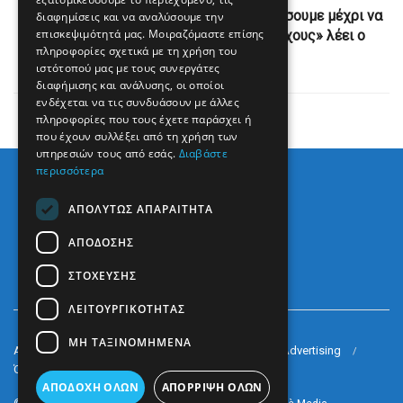
«Mετά τη δολοφονία του Ακίλ θα συνεχίσουμε μέχρι να
διαφημίσεις και να αναλύσουμε την
επισκεψιμότητά μας. Μοιραζόμαστε επίσης
επιτύχουμε τους πολεμικούς μας στόχους» λέει ο
πληροφορίες σχετικά με τη χρήση του
υπουργός Άμυνας
ιστότοπού μας με τους συνεργάτες
διαφήμισης και ανάλυσης, οι οποίοι
ενδέχεται να τις συνδυάσουν με άλλες
πληροφορίες που τους έχετε παράσχει ή
που έχουν συλλέξει από τη χρήση των
υπηρεσιών τους από εσάς.
Διαβάστε
περισσότερα
ΑΠΟΛΎΤΩΣ ΑΠΑΡΑΊΤΗΤΑ
ΑΠΌΔΟΣΗΣ
ΣΤΌΧΕΥΣΗΣ
ΛΕΙΤΟΥΡΓΙΚΌΤΗΤΑΣ
ΜΗ ΤΑΞΙΝΟΜΗΜΈΝΑ
Arkè Media Group
Radio Preveza 93
Arkè Advertising
Όροι και Προϋποθέσεις
Επικοινωνία
ΑΠΟΔΟΧΉ ΌΛΩΝ
ΑΠΌΡΡΙΨΗ ΌΛΩΝ