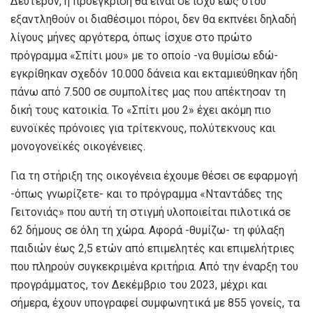
Δεύτερον, η προέγκριση θα είναι σε ισχύ έως ότου
εξαντληθούν οι διαθέσιμοι πόροι, δεν θα εκπνέει δηλαδή
λίγους μήνες αργότερα, όπως ίσχυε στο πρώτο
πρόγραμμα «Σπίτι μου» με το οποίο -να θυμίσω εδώ-
εγκρίθηκαν σχεδόν 10.000 δάνεια και εκταμιεύθηκαν ήδη
πάνω από 7.500 σε συμπολίτες μας που απέκτησαν τη
δική τους κατοικία. Το «Σπίτι μου 2» έχει ακόμη πιο
ευνοϊκές πρόνοιες για τρίτεκνους, πολύτεκνους και
μονογονεϊκές οικογένειες.
Για τη στήριξη της οικογένεια έχουμε θέσει σε εφαρμογή
-όπως γνωρίζετε- και το πρόγραμμα «Νταντάδες της
Γειτονιάς» που αυτή τη στιγμή υλοποιείται πιλοτικά σε
62 δήμους σε όλη τη χώρα. Αφορά -θυμίζω- τη φύλαξη
παιδιών έως 2,5 ετών από επιμελητές και επιμελήτριες
που πληρούν συγκεκριμένα κριτήρια. Από την έναρξη του
προγράμματος, τον Δεκέμβριο του 2023, μέχρι και
σήμερα, έχουν υπογραφεί συμφωνητικά με 855 γονείς, τα