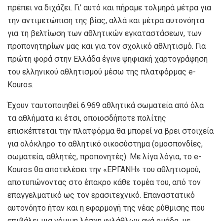
πρέπει να διχάζει. Γι’ αυτό και πήραμε τολμηρά μέτρα για
την αντιμετώπιση της βίας, αλλά και μέτρα αυτονόητα
για τη βελτίωση των αθλητικών εγκαταστάσεων, των
προπονητηρίων μας και για τον σχολικό αθλητισμό. Για
πρώτη φορά στην Ελλάδα έγινε ψηφιακή χαρτογράφηση
του ελληνικού αθλητισμού μέσω της πλατφόρμας e-
Kouros.
Έχουν ταυτοποιηθεί 6.969 αθλητικά σωματεία από όλα
τα αθλήματα κι έτσι, οποιοσδήποτε πολίτης
επισκέπτεται την πλατφόρμα θα μπορεί να βρει στοιχεία
για ολόκληρο το αθλητικό οικοσύστημα (ομοσπονδίες,
σωματεία, αθλητές, προπονητές). Με λίγα λόγια, το e-
Kouros θα αποτελέσει την «ΕΡΓΑΝΗ» του αθλητισμού,
αποτυπώνοντας στο έπακρο κάθε τομέα του, από τον
επαγγελματικό ως τον ερασιτεχνικό. Επαναστατικό
αυτονόητο ήταν και η εφαρμογή της νέας ρύθμισης που
επιβάλει μια νόμιμη λέσχη φιλάθλων ανά ομάδα, με