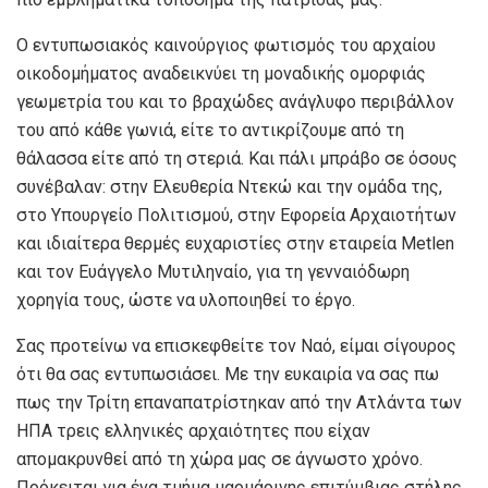
Ο εντυπωσιακός καινούργιος φωτισμός του αρχαίου
οικοδομήματος αναδεικνύει τη μοναδικής ομορφιάς
γεωμετρία του και το βραχώδες ανάγλυφο περιβάλλον
του από κάθε γωνιά, είτε το αντικρίζουμε από τη
θάλασσα είτε από τη στεριά. Και πάλι μπράβο σε όσους
συνέβαλαν: στην Ελευθερία Ντεκώ και την ομάδα της,
στο Υπουργείο Πολιτισμού, στην Εφορεία Αρχαιοτήτων
και ιδιαίτερα θερμές ευχαριστίες στην εταιρεία Metlen
και τον Ευάγγελο Μυτιληναίο, για τη γενναιόδωρη
χορηγία τους, ώστε να υλοποιηθεί το έργο.
Σας προτείνω να επισκεφθείτε τον Ναό, είμαι σίγουρος
ότι θα σας εντυπωσιάσει. Με την ευκαιρία να σας πω
πως την Τρίτη επαναπατρίστηκαν από την Ατλάντα των
ΗΠΑ τρεις ελληνικές αρχαιότητες που είχαν
απομακρυνθεί από τη χώρα μας σε άγνωστο χρόνο.
Πρόκειται για ένα τμήμα μαρμάρινης επιτύμβιας στήλης,