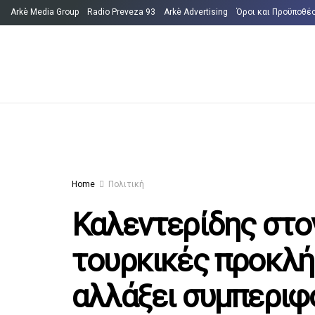
Arkè Media Group
Radio Preveza 93
Arkè Advertising
Όροι και Προϋποθέ
Home
Πολιτική
Καλεντερίδης στον
τουρκικές προκλήσ
αλλάξει συμπεριφ