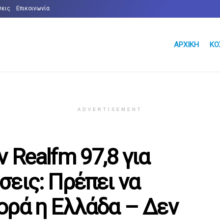
σεις
Επικοινωνία
ΑΡΧΙΚΉ
ΚΌ
ADVERTISEMENT
 Realfm 97,8 για
εις: Πρέπει να
ορά η Ελλάδα – Δεν