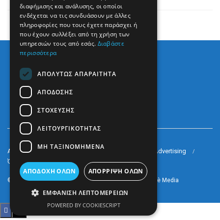
διαφήμισης και ανάλυσης, οι οποίοι
ενδέχεται να τις συνδυάσουν με άλλες
πληροφορίες που τους έχετε παράσχει ή
που έχουν συλλέξει από τη χρήση των
υπηρεσιών τους από εσάς.
Διαβάστε
περισσότερα
ΑΠΟΛΎΤΩΣ ΑΠΑΡΑΊΤΗΤΑ
ΑΠΌΔΟΣΗΣ
ΣΤΌΧΕΥΣΗΣ
ΛΕΙΤΟΥΡΓΙΚΌΤΗΤΑΣ
ΜΗ ΤΑΞΙΝΟΜΗΜΈΝΑ
Arkè Media Group
Radio Preveza 93
Arkè Advertising
Όροι και Προϋποθέσεις
Επικοινωνία
ΑΠΟΔΟΧΉ ΌΛΩΝ
ΑΠΌΡΡΙΨΗ ΌΛΩΝ
© 2022
Prevezapost
Inspired by
Arkè Adv
Partner of
Arkè Media
ΕΜΦΆΝΙΣΗ ΛΕΠΤΟΜΕΡΕΙΏΝ
POWERED BY COOKIESCRIPT