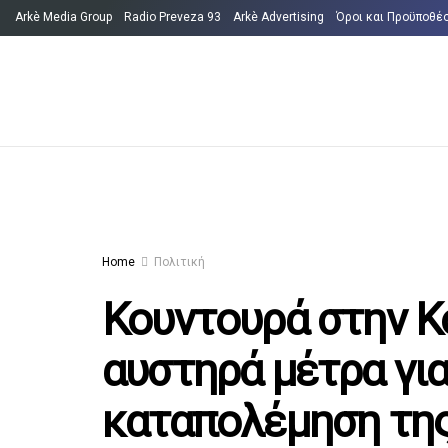
Arkè Media Group
Radio Preveza 93
Arkè Advertising
Όροι και Προϋποθέ
Home
Πολιτική
Κουντουρά στην Κο
αυστηρά μέτρα γι
καταπολέμηση της