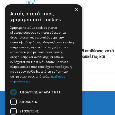
Πηγή
×
Αυτός ο ιστότοπος
www.enikos.gr
χρησιμοποιεί cookies
Χρησιμοποιούμε cookies για να
εξατομικεύσουμε το περιεχόμενο, τις
διαφημίσεις και να αναλύσουμε την
επισκεψιμότητά μας. Μοιραζόμαστε επίσης
Previous Post
πληροφορίες σχετικά με τη χρήση του
Χεζμπολάχ: Ανακοίνωσε 28 επιθέσεις κατά
ιστότοπού μας με τους συνεργάτες
ισραηλινών δυνάμεων με ρουκέτες και
διαφήμισης και ανάλυσης, οι οποίοι
ενδέχεται να τις συνδυάσουν με άλλες
drones
πληροφορίες που τους έχετε παράσχει ή
που έχουν συλλέξει από τη χρήση των
υπηρεσιών τους από εσάς.
Διαβάστε
περισσότερα
ΑΠΟΛΎΤΩΣ ΑΠΑΡΑΊΤΗΤΑ
ΑΠΌΔΟΣΗΣ
ΣΤΌΧΕΥΣΗΣ