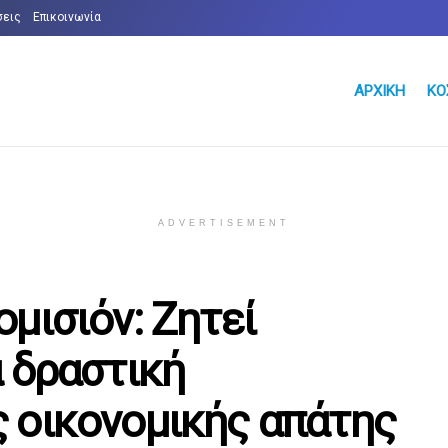
σεις
Επικοινωνία
ΑΡΧΙΚΉ
ΚΌ
ADVERTISEMENT
μισιόν: Ζητεί
α δραστική
 οικονομικής απάτης