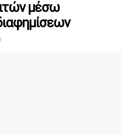
λιτών μέσω
διαφημίσεων
ή