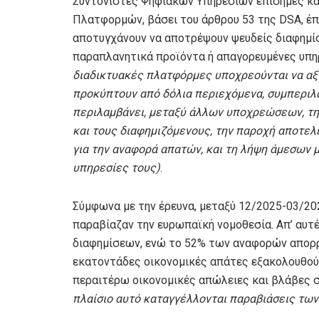
Συντονιστές Ψηφιακών Υπηρεσιών επίσημες κ
Πλατφορμών, βάσει του άρθρου 53 της DSA, έπε
αποτυγχάνουν να αποτρέψουν ψευδείς διαφημίσ
παραπλανητικά προϊόντα ή απαγορευμένες υπ
διαδικτυακές πλατφόρμες υποχρεούνται να αξι
προκύπτουν από δόλια περιεχόμενα, συμπερι
περιλαμβάνει, μεταξύ άλλων υποχρεώσεων, τη 
και τους διαφημιζόμενους, την παροχή αποτελ
για την αναφορά απατών, και τη λήψη άμεσων
υπηρεσίες τους)
.
Σύμφωνα με την έρευνα, μεταξύ 12/2025-03/20
παραβίαζαν την ευρωπαϊκή νομοθεσία. Απ’ αυτ
διαφημίσεων, ενώ το 52% των αναφορών απορρ
εκατοντάδες οικονομικές απάτες εξακολουθούν 
περαιτέρω οικονομικές απώλειες και βλάβες
πλαίσιο αυτό καταγγέλλονται παραβιάσεις των ά