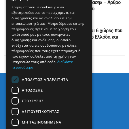
«Μεγάλη αναταραχή, περίπλοκη κατάσταση» – Αρθρο
Χρησιμοποιούμε cookies για να
του Μπάμπη Παπαδημητρίου
εξατομικεύσουμε το περιεχόμενο, τις
διαφημίσεις και να αναλύσουμε την
Next Post
επισκεψιμότητά μας. Μοιραζόμαστε επίσης
πληροφορίες σχετικά με τη χρήση του
Προκαλεί ο Τζιχάτ Γιαϊτζί: «Αυτές είναι οι 6 χώρες που
ιστότοπού μας με τους συνεργάτες
στοχοποιούν την Τουρκία» – Στο κάδρο Ελλάδα και
διαφήμισης και ανάλυσης, οι οποίοι
Κύπρος
ενδέχεται να τις συνδυάσουν με άλλες
πληροφορίες που τους έχετε παράσχει ή
που έχουν συλλέξει από τη χρήση των
υπηρεσιών τους από εσάς.
Διαβάστε
περισσότερα
ΑΠΟΛΎΤΩΣ ΑΠΑΡΑΊΤΗΤΑ
ΑΠΌΔΟΣΗΣ
ΣΤΌΧΕΥΣΗΣ
ΛΕΙΤΟΥΡΓΙΚΌΤΗΤΑΣ
ΜΗ ΤΑΞΙΝΟΜΗΜΈΝΑ