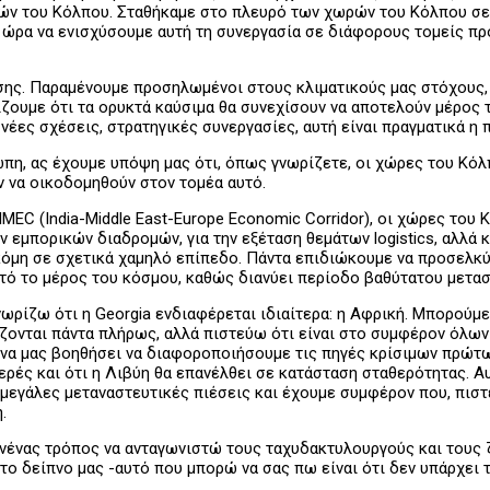
ρών του Κόλπου. Σταθήκαμε στο πλευρό των χωρών του Κόλπου σε
η ώρα να ενισχύσουμε αυτή τη συνεργασία σε διάφορους τομείς πρ
σης. Παραμένουμε προσηλωμένοι στους κλιματικούς μας στόχους,
ίζουμε ότι τα ορυκτά καύσιμα θα συνεχίσουν να αποτελούν μέρος 
 νέες σχέσεις, στρατηγικές συνεργασίες, αυτή είναι πραγματικά η
ρώπη, ας έχουμε υπόψη μας ότι, όπως γνωρίζετε, οι χώρες του Κ
ν να οικοδομηθούν στον τομέα αυτό.
IMEC (India-Middle East-Europe Economic Corridor), οι χώρες του
 εμπορικών διαδρομών, για την εξέταση θεμάτων logistics, αλλά 
κόμη σε σχετικά χαμηλό επίπεδο. Πάντα επιδιώκουμε να προσελκ
υτό το μέρος του κόσμου, καθώς διανύει περίοδο βαθύτατου μετα
γνωρίζω ότι η Georgia ενδιαφέρεται ιδιαίτερα: η Αφρική. Μπορούμ
ίζονται πάντα πλήρως, αλλά πιστεύω ότι είναι στο συμφέρον όλω
να μας βοηθήσει να διαφοροποιήσουμε τις πηγές κρίσιμων πρώτω
ές και ότι η Λιβύη θα επανέλθει σε κατάσταση σταθερότητας. Αυτ
ε μεγάλες μεταναστευτικές πιέσεις και έχουμε συμφέρον που, πι
.
ανένας τρόπος να ανταγωνιστώ τους ταχυδακτυλουργούς και τους 
το δείπνο μας -αυτό που μπορώ να σας πω είναι ότι δεν υπάρχει 