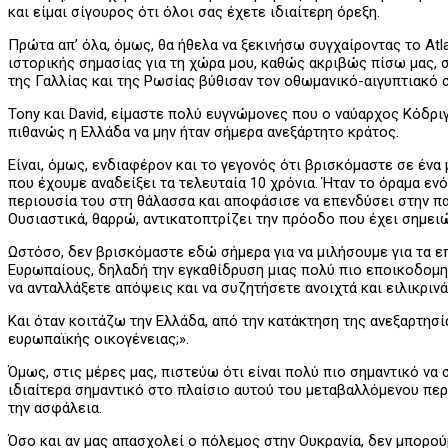
και είμαι σίγουρος ότι όλοι σας έχετε ιδιαίτερη όρεξη.
Πρώτα απ’ όλα, όμως, θα ήθελα να ξεκινήσω συγχαίροντας το Atl
ιστορικής σημασίας για τη χώρα μου, καθώς ακριβώς πίσω μας, σ
της Γαλλίας και της Ρωσίας βύθισαν τον οθωμανικό-αιγυπτιακό σ
Tony και David, είμαστε πολύ ευγνώμονες που ο ναύαρχος Κόδριγ
πιθανώς η Ελλάδα να μην ήταν σήμερα ανεξάρτητο κράτος.
Είναι, όμως, ενδιαφέρον και το γεγονός ότι βρισκόμαστε σε έν
που έχουμε αναδείξει τα τελευταία 10 χρόνια. Ήταν το όραμα ε
περιουσία του στη θάλασσα και αποφάσισε να επενδύσει στην πα
Ουσιαστικά, θαρρώ, αντικατοπτρίζει την πρόοδο που έχει σημειώ
Ωστόσο, δεν βρισκόμαστε εδώ σήμερα για να μιλήσουμε για τα ε
Ευρωπαίους, δηλαδή την εγκαθίδρυση μιας πολύ πιο εποικοδομητι
να ανταλλάξετε απόψεις και να συζητήσετε ανοιχτά και ειλικρινά
Και όταν κοιτάζω την Ελλάδα, από την κατάκτηση της ανεξαρτησ
ευρωπαϊκής οικογένειας;».
Όμως, στις μέρες μας, πιστεύω ότι είναι πολύ πιο σημαντικό να 
ιδιαίτερα σημαντικό στο πλαίσιο αυτού του μεταβαλλόμενου πε
την ασφάλεια.
Όσο και αν μας απασχολεί ο πόλεμος στην Ουκρανία, δεν μπορού