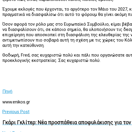
Έχουμε εκλογές που έρχονται, το αργότερο τον Μάιο του 2027, 
πραγματικά να διασφαλίσω ότι αυτό το φόρουμ θα γίνει ακόμη πι
Όσον αφορά τον ρόλο μας στο Ευρωπαϊκό Συμβούλιο, είμαι βέβα
να διασφαλίσουν ότι, σε κάποιο σημείο, θα υλοποιήσουν τις δεσ
επιχείρηση που αποσκοπεί στη διασφάλιση της ελευθερίας της ν
αντιμετωπίσουν πιο σοβαρά αυτή τη σχέση με τις χώρες του Κόλ
αυτή την κατεύθυνση.
Θοδωρή, Fred, σας ευχαριστώ πολύ και πάλι που οργανώσατε αυτή
προεκλογικής εκστρατείας. Σας ευχαριστώ πολύ.
Πηγή
www.enikos.gr
Previous Post
Γκάρι Γκλίτερ: Νέα προσπάθεια αποφυλάκισης για τον