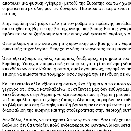
αποτελεί μια φυσική «γέφυρα» μεταξύ της Ευρώπης και των χω
στρατιωτικά με όλες μας τις δυνάμεις. Πιστεύω ότι τώρα είναι 
αυτούς.
Στην Ευρώπη συζητάμε πολύ για τον ρυθμό της πράσινης μετάβα
επιτευχθεί εις βάρος της βιομηχανικής μας βάσης. Επίσης, γνωρ
πρόκειται να συζητήσουμε για την εισαγωγή φυσικού αερίου, για
Όταν μιλάμε για την ενίσχυση της αμυντικής μας βάσης στην Ευ
αμυντικής τεχνολογίας. Υπάρχουν νέες συνεργασίες που μπορού
Όταν εξετάζουμε τις νέες εμπορικές διαδρομές, τη σημασία του 
Ευρώπης. Υπάρχουν σημαντικές ευκαιρίες για τη διερεύνηση νέων
επενδύσεων στον Κόλπο, η οποία, ομολογουμένως, παραμένει α
επίσης να είμαστε πιο τολμηροί όσον αφορά την επένδυση σε α
Και τελευταίο αλλά εξίσου σημαντικό, ένα ζήτημα για το οποίο 
γεγονός ότι, όπως καταλαβαίνω, οι ατζέντες μας δεν ευθυγραμμ
επενδύσουμε στην Αφρική, να εξετάσουμε πώς η Αφρική μπορεί 
να διασφαλίσουμε ότι χώρες όπως η Αίγυπτος παραμένουν σταθερ
το βλέμμα μου στη Georgia, επειδή βρισκόμαστε αντιμέτωποι μ
διασφάλιση της ειρήνης και της σταθερότητας στην περιοχή αυτή
Δεν θέλω, λοιπόν, να καταχραστώ τον χρόνο σας. Δεν υπάρχει κ
βέβαιος ότι θα υπάρξει πολύ ενδιαφέρουσα ψυχαγωγία και μετά 
ξέρετε πώς είναι, παρακολουθεί κανείς πολλές ομιλίες.