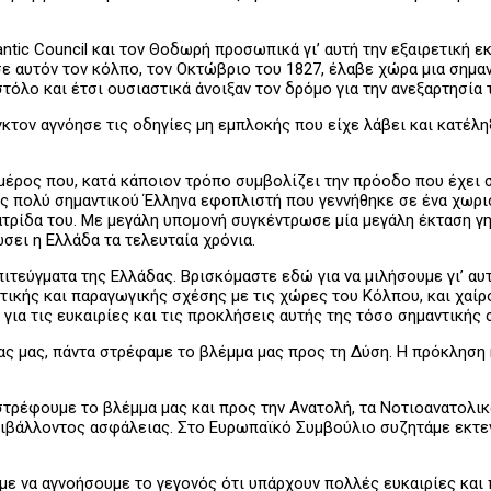
antic Council και τον Θοδωρή προσωπικά γι’ αυτή την εξαιρετική 
ε αυτόν τον κόλπο, τον Οκτώβριο του 1827, έλαβε χώρα μια σημαντι
τόλο και έτσι ουσιαστικά άνοιξαν τον δρόμο για την ανεξαρτησία 
κτον αγνόησε τις οδηγίες μη εμπλοκής που είχε λάβει και κατέληξ
α μέρος που, κατά κάποιον τρόπο συμβολίζει την πρόοδο που έχει
νός πολύ σημαντικού Έλληνα εφοπλιστή που γεννήθηκε σε ένα χωρ
τρίδα του. Με μεγάλη υπομονή συγκέντρωσε μία μεγάλη έκταση γη
σει η Ελλάδα τα τελευταία χρόνια.
πιτεύγματα της Ελλάδας. Βρισκόμαστε εδώ για να μιλήσουμε γι’ α
κής και παραγωγικής σχέσης με τις χώρες του Κόλπου, και χαίρομ
 για τις ευκαιρίες και τις προκλήσεις αυτής της τόσο σημαντικής 
ίας μας, πάντα στρέφαμε το βλέμμα μας προς τη Δύση. Η πρόκληση
στρέφουμε το βλέμμα μας και προς την Ανατολή, τα Νοτιοανατολικά
ριβάλλοντος ασφάλειας. Στο Ευρωπαϊκό Συμβούλιο συζητάμε εκτεν
με να αγνοήσουμε το γεγονός ότι υπάρχουν πολλές ευκαιρίες και