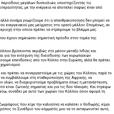
 περιόδους μεγάλων δυσκολιών, υποστηρίζοντάς τις
οτεραιότητας, με την ενέργεια να αποτελεί σαφώς έναν από
 αλλά συνάμα γνωρίζουμε ότι η απανθρακοποίηση δεν μπορεί να
του ενεργειακού μας μείγματος στο ορατό μέλλον. Επομένως, αν
 περιοχή στην οποία πρέπει να στρέψουμε το βλέμμα μας.
όλπου έχουν σημειώσει σημαντική πρόοδο στον τομέα της
 Κόλπου βρίσκονται ακριβώς στο μέσον μεταξύ Ινδίας και
και για την ενίσχυση της διείσδυσης των ευρωπαϊκών
ύσουμε επενδύσεις από τον Κόλπο στην Ευρώπη, αλλά θα πρέπει
σχηματισμού.
ε και πρέπει να συνεργαστούμε με τις χώρες του Κόλπου, παρά το
ν να συμβάλλουμε στη σταθεροποίηση της Αφρικής, να
ν υλών, να διαχειριστούμε προβλήματα όπως η μετανάστευση,
ό είναι ζωτικής σημασίας και για τις δύο πλευρές. Και στρέφω
στεύω, συνάδει με αυτό των χωρών του Κόλπου όσον αφορά τη
ζωγράφους που είχε την καλοσύνη να καλέσει ο Θοδωρής, είμαι
τρόπος το Συνέδριο του κόμματός μου να το ανταγωνιστεί αυτό,