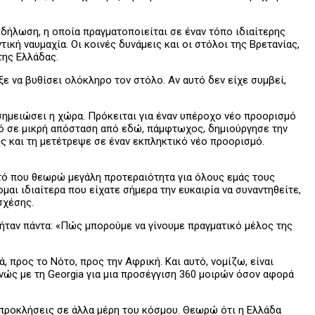
εκδήλωση, η οποία πραγματοποιείται σε έναν τόπο ιδιαίτερης
κή ναυμαχία. Οι κοινές δυνάμεις και οι στόλοι της Βρετανίας,
της Ελλάδας.
ε να βυθίσει ολόκληρο τον στόλο. Αν αυτό δεν είχε συμβεί,
 σημειώσει η χώρα. Πρόκειται για έναν υπέροχο νέο προορισμό
ιό σε μικρή απόσταση από εδώ, πάμφτωχος, δημιούργησε την
ς και τη μετέτρεψε σε έναν εκπληκτικό νέο προορισμό.
υτό που θεωρώ μεγάλη προτεραιότητα για όλους εμάς τους
αι ιδιαίτερα που είχατε σήμερα την ευκαιρία να συναντηθείτε,
σχέσης.
 ήταν πάντα: «Πώς μπορούμε να γίνουμε πραγματικό μέλος της
, προς το Νότο, προς την Αφρική. Και αυτό, νομίζω, είναι
ώς με τη Georgia για μια προσέγγιση 360 μοιρών όσον αφορά
 προκλήσεις σε άλλα μέρη του κόσμου. Θεωρώ ότι η Ελλάδα