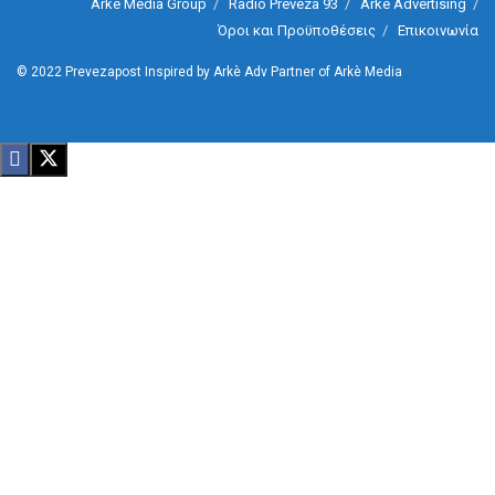
Arkè Media Group
Radio Preveza 93
Arkè Advertising
Όροι και Προϋποθέσεις
Επικοινωνία
© 2022
Prevezapost
Inspired by
Arkè Adv
Partner of
Arkè Media