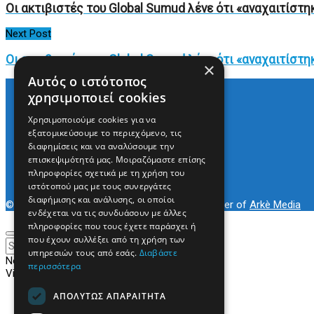
Οι ακτιβιστές του Global Sumud λένε ότι «αναχαιτίστη
Next Post
Οι ακτιβιστές του Global Sumud λένε ότι «αναχαιτίστη
×
Αυτός ο ιστότοπος
χρησιμοποιεί cookies
Χρησιμοποιούμε cookies για να
Arkè Media Group
εξατομικεύσουμε το περιεχόμενο, τις
Radio Preveza 93
διαφημίσεις και να αναλύσουμε την
Arkè Advertising
επισκεψιμότητά μας. Μοιραζόμαστε επίσης
Όροι και Προϋποθέσεις
πληροφορίες σχετικά με τη χρήση του
Επικοινωνία
ιστότοπού μας με τους συνεργάτες
διαφήμισης και ανάλυσης, οι οποίοι
© 2022
Prevezapost
Inspired by
Arkè Adv
Partner of
Arkè Media
ενδέχεται να τις συνδυάσουν με άλλες
πληροφορίες που τους έχετε παράσχει ή
που έχουν συλλέξει από τη χρήση των
υπηρεσιών τους από εσάς.
Διαβάστε
No Result
περισσότερα
View All Result
ΑΠΟΛΎΤΩΣ ΑΠΑΡΑΊΤΗΤΑ
Αρχική
Κόσμος