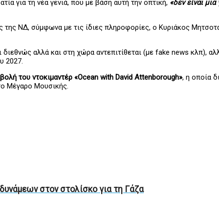
ία για τη νέα γενιά, που με βάση αυτή την οπτική,
«δεν είναι μι
 της ΝΔ, σύμφωνα με τις ίδιες πληροφορίες, ο Κυριάκος Μητσοτάκ
αι διεθνώς αλλά και στη χώρα αντεπιτίθεται (με fake news κλπ), 
υ 2027.
βολή του ντοκιμαντέρ «Ocean with David Attenborough»
, η οποία 
 στο Μέγαρο Μουσικής.
 δυνάμεων στον στολίσκο για τη Γάζα