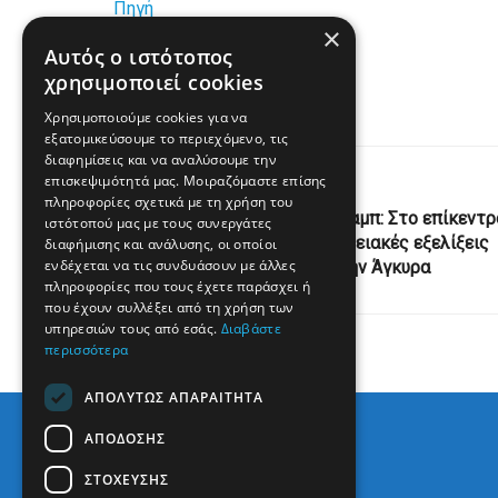
Πηγή
×
Αυτός ο ιστότοπος
www.enikos.gr
χρησιμοποιεί cookies
Χρησιμοποιούμε cookies για να
εξατομικεύσουμε το περιεχόμενο, τις
διαφημίσεις και να αναλύσουμε την
επισκεψιμότητά μας. Μοιραζόμαστε επίσης
Previous Post
πληροφορίες σχετικά με τη χρήση του
Επικοινωνία Ερντογάν-Τραμπ: Στο επίκεντρ
ιστότοπού μας με τους συνεργάτες
διμερείς σχέσεις, περιφερειακές εξελίξεις
διαφήμισης και ανάλυσης, οι οποίοι
ενδέχεται να τις συνδυάσουν με άλλες
και Σύνοδος του ΝΑΤΟ στην Άγκυρα
πληροφορίες που τους έχετε παράσχει ή
που έχουν συλλέξει από τη χρήση των
υπηρεσιών τους από εσάς.
Διαβάστε
περισσότερα
ΑΠΟΛΎΤΩΣ ΑΠΑΡΑΊΤΗΤΑ
ΑΠΌΔΟΣΗΣ
ΣΤΌΧΕΥΣΗΣ