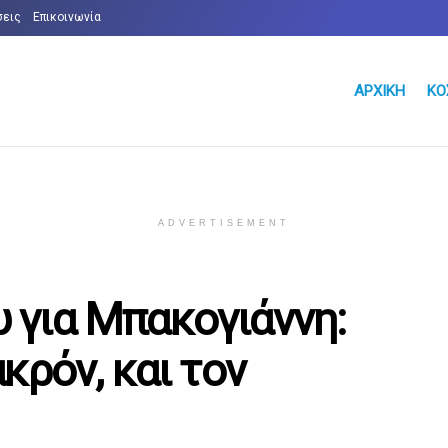
σεις
Επικοινωνία
ΑΡΧΙΚΉ
ΚΌ
ADVERTISEMENT
για Μπακογιάννη:
κρόν, και τον