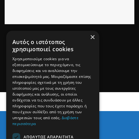
×
Ιράν: Οι Φρουροί της Επανάστασης
Αυτός ο ιστότοπος
κατάσχεσαν το ελληνόκτητο πλοίο
χρησιμοποιεί cookies
«Epaminondas» ως ύποπτο
Χρησιμοποιούμε cookies για να
συνεργασίας με τον αμερικανικό
εξατομικεύσουμε το περιεχόμενο, τις
διαφημίσεις και να αναλύσουμε την
στρατό
επισκεψιμότητά μας. Μοιραζόμαστε επίσης
πληροφορίες σχετικά με τη χρήση του
ιστότοπού μας με τους συνεργάτες
διαφήμισης και ανάλυσης, οι οποίοι
ενδέχεται να τις συνδυάσουν με άλλες
πληροφορίες που τους έχετε παράσχει ή
που έχουν συλλέξει από τη χρήση των
υπηρεσιών τους από εσάς.
Διαβάστε
περισσότερα
ΑΠΟΛΎΤΩΣ ΑΠΑΡΑΊΤΗΤΑ