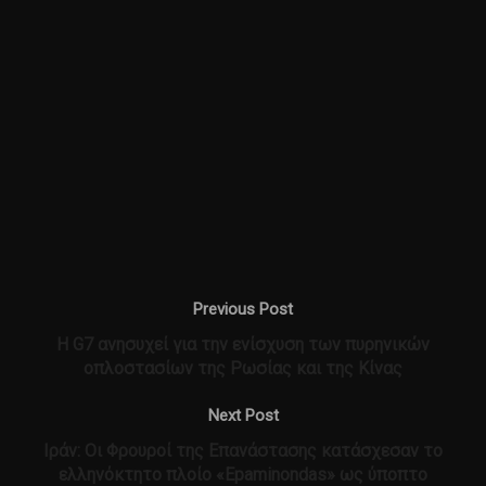
κάνουν. Αλλά εννοείται ότι θα γίνει
».
Πηγή
www.enikos.gr
Previous Post
Η G7 ανησυχεί για την ενίσχυση των πυρηνικών
οπλοστασίων της Ρωσίας και της Κίνας
Next Post
Ιράν: Οι Φρουροί της Επανάστασης κατάσχεσαν το
ελληνόκτητο πλοίο «Epaminondas» ως ύποπτο