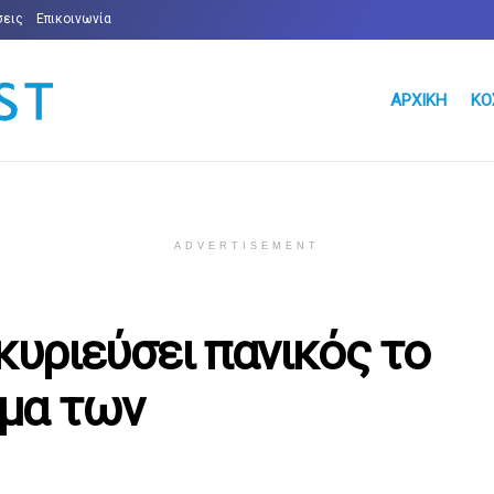
σεις
Επικοινωνία
ΑΡΧΙΚΉ
ΚΌ
ADVERTISEMENT
κυριεύσει πανικός το
μα των