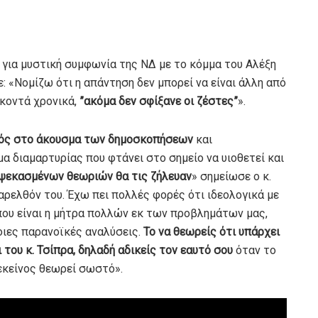
 για μυστική συμφωνία της ΝΔ με το κόμμα του Αλέξη
: «Νομίζω ότι η απάντηση δεν μπορεί να είναι άλλη από
 κοντά χρονικά,
”ακόμα δεν σφίξανε οι ζέστες”
».
ικός στο άκουσμα των δημοσκοπήσεων
και
α διαμαρτυρίας που φτάνει στο σημείο να υιοθετεί και
ψεκασμένων θεωριών θα τις ζήλευαν
» σημείωσε ο κ.
παρελθόν του. Έχω πει πολλές φορές ότι ιδεολογικά με
 που είναι η μήτρα πολλών εκ των προβλημάτων μας,
οιες παρανοϊκές αναλύσεις.
Το να θεωρείς ότι υπάρχει
 του κ. Τσίπρα, δηλαδή αδικείς τον εαυτό σου
όταν το
 εκείνος θεωρεί σωστό».