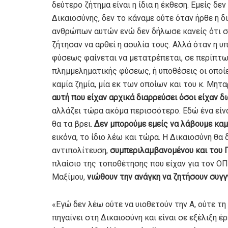
δεύτερο ζήτημα είναι η ίδια η έκθεση. Εμείς δ
Δικαιοσύνης, δεν το κάναμε ούτε όταν ήρθε η 
ανθρώπων αυτών ενώ δεν δήλωσε κανείς ότι σ
ζήτησαν να αρθεί η ασυλία τους. Αλλά όταν η 
φύσεως φαίνεται να μετατρέπεται, σε περίπτω
πλημμεληματικής φύσεως, ή υποθέσεις οι οποίε
καμία ζημία, μία εκ των οποίων και του κ. Μητ
αυτή που είχαν αρχικά διαρρεύσει όσοι είχαν δ
αλλάζει τώρα ακόμα περισσότερο. Εδώ ένα είνα
θα τα βρει.
Δεν μπορούμε εμείς να λάβουμε κα
εικόνα, το ίδιο λέω και τώρα. Η Δικαιοσύνη θα 
αντιπολίτευση,
συμπεριλαμβανομένου και του Π
πλαίσιο της τοποθέτησης που είχαν για τον Ο
Μαξίμου,
νιώθουν την ανάγκη να ζητήσουν συγ
«Εγώ δεν λέω ούτε να υιοθετούν την Α, ούτε τη
πηγαίνει στη Δικαιοσύνη και είναι σε εξέλιξη 