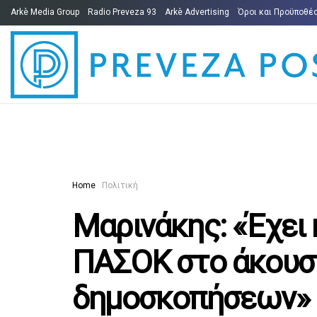
Arkè Media Group
Radio Preveza 93
Arkè Advertising
Όροι και Προϋποθέ
Home
Πολιτική
Μαρινάκης: «Έχει 
ΠΑΣΟΚ στο άκουσ
δημοσκοπήσεων»