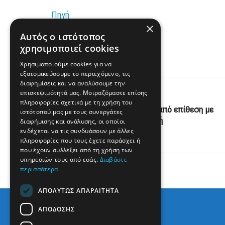
Πηγή
×
Αυτός ο ιστότοπος
www.enikos.gr
χρησιμοποιεί cookies
Χρησιμοποιούμε cookies για να
εξατομικεύσουμε το περιεχόμενο, τις
διαφημίσεις και να αναλύσουμε την
επισκεψιμότητά μας. Μοιραζόμαστε επίσης
Previous Post
πληροφορίες σχετικά με τη χρήση του
Λονδίνο: Δύο τραυματίες από επίθεση με
ιστότοπού μας με τους συνεργάτες
μαχαίρι έξω από συναγωγή
διαφήμισης και ανάλυσης, οι οποίοι
ενδέχεται να τις συνδυάσουν με άλλες
πληροφορίες που τους έχετε παράσχει ή
που έχουν συλλέξει από τη χρήση των
υπηρεσιών τους από εσάς.
Διαβάστε
περισσότερα
ΑΠΟΛΎΤΩΣ ΑΠΑΡΑΊΤΗΤΑ
ΑΠΌΔΟΣΗΣ