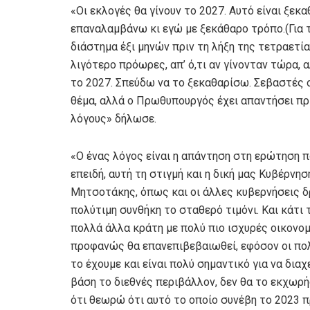
«Οι εκλογές θα γίνουν το 2027. Αυτό είναι ξε
επαναλαμβάνω κι εγώ με ξεκάθαρο τρόπο.(Για 
διάστημα έξι μηνών πριν τη λήξη της τετραετί
λιγότερο πρόωρες, απ’ ό,τι αν γίνονταν τώρα, α
το 2027. Σπεύδω να το ξεκαθαρίσω. Σεβαστές οι
θέμα, αλλά ο Πρωθυπουργός έχει απαντήσει πριν
λόγους» δήλωσε.
«Ο ένας λόγος είναι η απάντηση στη ερώτηση 
επειδή, αυτή τη στιγμή και η δική μας Κυβέρνη
Μητσοτάκης, όπως και οι άλλες κυβερνήσεις δ
πολύτιμη συνθήκη το σταθερό τιμόνι. Και κάτι 
πολλά άλλα κράτη με πολύ πιο ισχυρές οικονομί
προφανώς θα επανεπιβεβαιωθεί, εφόσον οι πολ
το έχουμε και είναι πολύ σημαντικό για να δι
βάση το διεθνές περιβάλλον, δεν θα το εκχωρή
ότι θεωρώ ότι αυτό το οποίο συνέβη το 2023 π