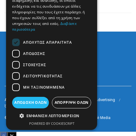
ασφάλεια
διαφήμισης και ανάλυσης, οι οποίοι
ενδέχεται να τις συνδυάσουν με άλλες
πληροφορίες που τους έχετε παράσχει ή
που έχουν συλλέξει από τη χρήση των
υπηρεσιών τους από εσάς.
Διαβάστε
περισσότερα
ΑΠΟΛΎΤΩΣ ΑΠΑΡΑΊΤΗΤΑ
ΑΠΌΔΟΣΗΣ
ΣΤΌΧΕΥΣΗΣ
ΛΕΙΤΟΥΡΓΙΚΌΤΗΤΑΣ
ΜΗ ΤΑΞΙΝΟΜΗΜΈΝΑ
Arkè Media Group
Radio Preveza 93
Arkè Advertising
ΑΠΟΔΟΧΉ ΌΛΩΝ
ΑΠΌΡΡΙΨΗ ΌΛΩΝ
Όροι και Προϋποθέσεις
Επικοινωνία
ΕΜΦΆΝΙΣΗ ΛΕΠΤΟΜΕΡΕΙΏΝ
© 2022
Prevezapost
Inspired by
Arkè Adv
Partner of
Arkè Media
POWERED BY COOKIESCRIPT