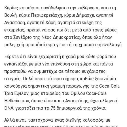
Κυρίες και κύριοι συνάδελφοι στην κυβέρνηση και στη
Βουλή, κύριε Περιφερειάρχη, κύριε Δήμαρχε, αγαπητέ
Αναστάση, αγαπητέ Χάρη, αγαπητά στελέχη της
εταιρείας, πρέπει να σας πω ότι μετά από τρεις μέρες
στο Συνέδριο της Νέας Δημοκρατίας, όπου όλα ήταν
μπλε, χαίρομαι ιδιαίτερα γι’ αυτή τη χρωματική εναλλαγή.
Ξέρετε ότι είναι ξεχωριστή η χαρά μου κάθε φορά που
εγκαινιάζουμε μία νέα επένδυση στη χώρα και πάντα
προσπαθώ να συμμετέχω σε τέτοιες ευχάριστες
στιγμές. Πολύ περισσότερο σήμερα, καθώς ξεκινά μία
καινούργια σημαντική γραμμή παραγωγής της Coca-Cola
Τρία Έψιλον, μίας εταιρείας του Ομίλου Coca-Cola
Hellenic που, όπως είπε και ο Αναστάσης, έχει ελληνικό
DNA, γιορτάζει πια τα 75 δημιουργικά της χρόνια.
Αλλά είναι, ταυτόχρονα, ένας διεθνής κολοσσός, με