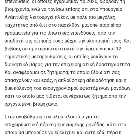
επενδύσεις, οι οποίες εγκρίθηκαν το 2026, αφορούν τη
βιομηχανία, ενώ να τονίσω επίσης ότι στο Υπουργείο
Ανάπτυξης λειτουργεί πλέον, με πολύ πιο μεγάλες
ταχύτητες από ό,τι στο παρελθόν, μια one-stop shop
γραμματεία για τις ιδιωτικές επενδύσεις, από την
υποδοχή της αίτησής τους μέχρι την υλοποίησή τους. Και
βέβαια, σε προτεραιότητα αυτή την ώρα, είναι και 12
σημαντικές μεταρρυθμίσεις, οι οποίες μειώνουν το
διοικητικό βάρος για την επιχειρηματική δραστηριότητα.
Και αναφέρομαι σε ζητήματα, τα οποία ξέρω ότι σας
απασχολούν και εσάς, η απλούστερη αδειοδότηση και η
διευκόλυνση του εκσυγχρονισμού υφιστάμενων μονάδων,
κάτι το οποίο μας τίθεται συνέχεια ως ζήτημα από την
οργανωμένη βιομηχανία.
Στην αναβάθμιση του όλου πλαισίου για τα
επιχειρηματικά πάρκα μεμονωμένης μονάδας, κάτι στο
οποίο θα μπορούσε να εξελιχθεί και αυτή εδώ πέρα η