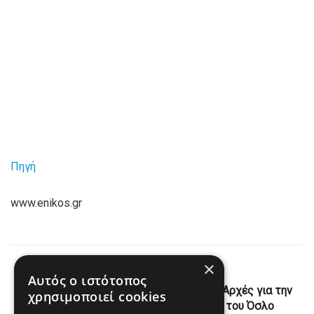
Πηγή
www.enikos.gr
×
Previous Post
Αυτός ο ιστότοπος
Ξεκαθάρισμα λογαριασμών βλέπουν οι Αρχές για την
χρησιμοποιεί cookies
έκρηξη που σημειώθηκε στο κέντρο του Όσλο