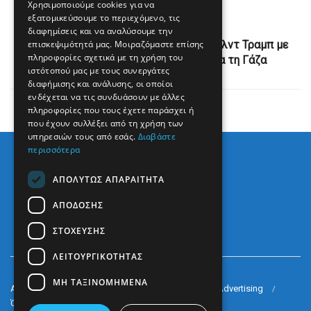
Χρησιμοποιούμε cookies για να
εξατομικεύσουμε το περιεχόμενο, τις
Next Post
διαφημίσεις και να αναλύσουμε την
επισκεψιμότητά μας. Μοιραζόμαστε επίσης
«Πολύ καρποφόρα» η συνάντηση Ντόναλντ Τραμπ με
πληροφορίες σχετικά με τη χρήση του
ηγέτες μουσουλμανικών χωρών για τη Γάζα
ιστότοπού μας με τους συνεργάτες
διαφήμισης και ανάλυσης, οι οποίοι
ενδέχεται να τις συνδυάσουν με άλλες
πληροφορίες που τους έχετε παράσχει ή
που έχουν συλλέξει από τη χρήση των
υπηρεσιών τους από εσάς.
Διαβάστε
περισσότερα
ΑΠΟΛΎΤΩΣ ΑΠΑΡΑΊΤΗΤΑ
ΑΠΌΔΟΣΗΣ
ΣΤΌΧΕΥΣΗΣ
ΛΕΙΤΟΥΡΓΙΚΌΤΗΤΑΣ
ΜΗ ΤΑΞΙΝΟΜΗΜΈΝΑ
Arkè Media Group
Radio Preveza 93
Arkè Advertising
Όροι και Προϋποθέσεις
Επικοινωνία