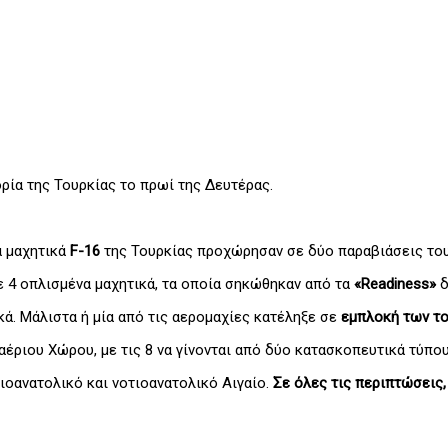
ία της Τουρκίας το πρωί της Δευτέρας.
α μαχητικά
F-16
της Τουρκίας προχώρησαν σε δύο παραβιάσεις του
ε 4 οπλισμένα μαχητικά, τα οποία σηκώθηκαν από τα
«Readiness»
δ
κά. Μάλιστα ή μία από τις αερομαχίες κατέληξε σε
εμπλοκή των τ
έριου Χώρου, με τις 8 να γίνονται από δύο κατασκοπευτικά τύπο
ιοανατολικό και νοτιοανατολικό Αιγαίο.
Σε όλες τις περιπτώσεις