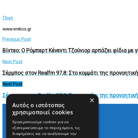
Πηγή
www.enikos.gr
Previous Post
Βίντεο: Ο Ρόμπερτ Κένεντι Τζούνιορ αρπάζει φίδια με γ
Next Post
Σέρμπος στον Realfm 97,8: Στο κομμάτι της προνοητικ
Next Post
Σέρμπος στον Realfm 97,8: Στο κομμάτι της προνοητικ
×
Αυτός ο ιστότοπος
χρησιμοποιεί cookies
Χρησιμοποιούμε cookies για να
Arkè Media Group
εξατομικεύσουμε το περιεχόμενο, τις
Radio Preveza 93
διαφημίσεις και να αναλύσουμε την