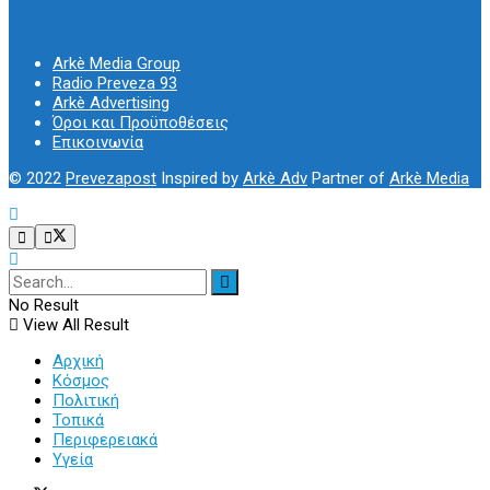
Arkè Media Group
Radio Preveza 93
Arkè Advertising
Όροι και Προϋποθέσεις
Επικοινωνία
© 2022
Prevezapost
Inspired by
Arkè Adv
Partner of
Arkè Media
No Result
View All Result
Αρχική
Κόσμος
Πολιτική
Τοπικά
Περιφερειακά
Υγεία