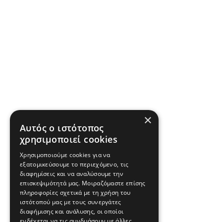
×
Αυτός ο ιστότοπος
χρησιμοποιεί cookies
Χρησιμοποιούμε cookies για να
εξατομικεύσουμε το περιεχόμενο, τις
διαφημίσεις και να αναλύσουμε την
επισκεψιμότητά μας. Μοιραζόμαστε επίσης
πληροφορίες σχετικά με τη χρήση του
ιστότοπού μας με τους συνεργάτες
διαφήμισης και ανάλυσης, οι οποίοι
ενδέχεται να τις συνδυάσουν με άλλες