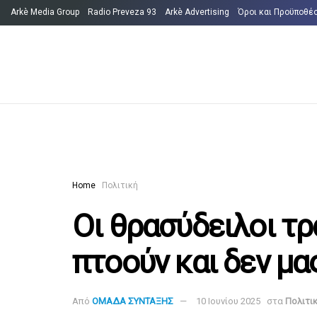
Arkè Media Group
Radio Preveza 93
Arkè Advertising
Όροι και Προϋποθέ
Home
Πολιτική
Οι θρασύδειλοι τρ
πτοούν και δεν μα
Από
ΟΜΑΔΑ ΣΥΝΤΑΞΗΣ
10 Ιουνίου 2025
στα
Πολιτι