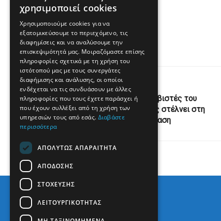
Πηγή
χρησιμοποιεί cookies
Χρησιμοποιούμε cookies για να
www.enikos.gr
εξατομικεύσουμε το περιεχόμενο, τις
διαφημίσεις και να αναλύσουμε την
επισκεψιμότητά μας. Μοιραζόμαστε επίσης
πληροφορίες σχετικά με τη χρήση του
ιστότοπού μας με τους συνεργάτες
διαφήμισης και ανάλυσης, οι οποίοι
Previous Post
ενδέχεται να τις συνδυάσουν με άλλες
Γάζα: Υπό κράτηση οι ακτιβιστές του
πληροφορίες που τους έχετε παράσχει ή
που έχουν συλλέξει από τη χρήση των
«Madleen», το Ισραήλ τους στέλνει στη
υπηρεσιών τους από εσάς.
Διαβάστε
φυλακή πριν από την απέλαση
περισσότερα
ΑΠΟΛΎΤΩΣ ΑΠΑΡΑΊΤΗΤΑ
ΑΠΌΔΟΣΗΣ
ΣΤΌΧΕΥΣΗΣ
ΛΕΙΤΟΥΡΓΙΚΌΤΗΤΑΣ
ΜΗ ΤΑΞΙΝΟΜΗΜΈΝΑ