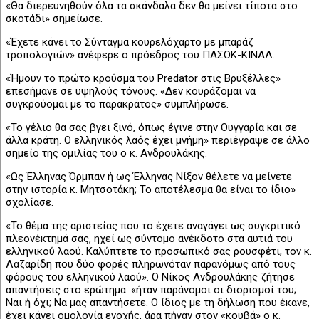
«Θα διερευνηθούν όλα τα σκάνδαλα δεν θα μείνει τίποτα στο
σκοτάδι» σημείωσε.
«Έχετε κάνει το Σύνταγμα κουρελόχαρτο με μπαράζ
τροπολογιών» ανέφερε ο πρόεδρος του ΠΑΣΟΚ-ΚΙΝΑΛ.
«Ήμουν το πρώτο κρούσμα του Predator στις Βρυξέλλες»
επεσήμανε σε υψηλούς τόνους. «Δεν κουράζομαι να
συγκρούομαι με το παρακράτος» συμπλήρωσε.
«Το γέλιο θα σας βγει ξινό, όπως έγινε στην Ουγγαρία και σε
άλλα κράτη. Ο ελληνικός λαός έχει μνήμη» περιέγραψε σε άλλο
σημείο της ομιλίας του ο κ. Ανδρουλάκης.
«Ως Έλληνας Όρμπαν ή ως Έλληνας Νίξον θέλετε να μείνετε
στην ιστορία κ. Μητσοτάκη; Το αποτέλεσμα θα είναι το ίδιο»
σχολίασε.
«Το θέμα της αριστείας που το έχετε αναγάγει ως συγκριτικό
πλεονέκτημά σας, ηχεί ως σύντομο ανέκδοτο στα αυτιά του
ελληνικού λαού. Καλύπτετε το προσωπικό σας ρουσφέτι, τον κ.
Λαζαρίδη που δύο φορές πληρωνόταν παρανόμως από τους
φόρους του ελληνικού λαού». Ο Νίκος Ανδρουλάκης ζήτησε
απαντήσεις στο ερώτημα: «ήταν παράνομοι οι διορισμοί του;
Ναι ή όχι; Να μας απαντήσετε. Ο ίδιος με τη δήλωση που έκανε,
έχει κάνει ομολογία ενοχής, άρα πήγαν στον «κουβά» ο κ.