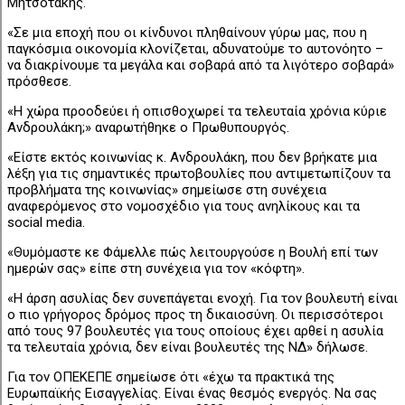
Μητσοτάκης.
«Σε μια εποχή που οι κίνδυνοι πληθαίνουν γύρω μας, που η
παγκόσμια οικονομία κλονίζεται, αδυνατούμε το αυτονόητο –
να διακρίνουμε τα μεγάλα και σοβαρά από τα λιγότερο σοβαρά»
πρόσθεσε.
«Η χώρα προοδεύει ή οπισθοχωρεί τα τελευταία χρόνια κύριε
Ανδρουλάκη;» αναρωτήθηκε ο Πρωθυπουργός.
«Είστε εκτός κοινωνίας κ. Ανδρουλάκη, που δεν βρήκατε μια
λέξη για τις σημαντικές πρωτοβουλίες που αντιμετωπίζουν τα
προβλήματα της κοινωνίας» σημείωσε στη συνέχεια
αναφερόμενος στο νομοσχέδιο για τους ανηλίκους και τα
social media.
«Θυμόμαστε κε Φάμελλε πώς λειτουργούσε η Βουλή επί των
ημερών σας» είπε στη συνέχεια για τον «κόφτη».
«Η άρση ασυλίας δεν συνεπάγεται ενοχή. Για τον βουλευτή είναι
ο πιο γρήγορος δρόμος προς τη δικαιοσύνη. Οι περισσότεροι
από τους 97 βουλευτές για τους οποίους έχει αρθεί η ασυλία
τα τελευταία χρόνια, δεν είναι βουλευτές της ΝΔ» δήλωσε.
Για τον ΟΠΕΚΕΠΕ σημείωσε ότι «έχω τα πρακτικά της
Ευρωπαϊκής Εισαγγελίας. Είναι ένας θεσμός ενεργός. Να σας