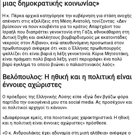
μιας δημοκρατικής κοινωνίας»
Η κ. Πέρκα αρχικά κατηγόρησε την κυβέρνηση για στάση ανοχής
απέναντι στις εξελίξεις στη Μέση Ανατολή, τονίζοντας: «Δεν
βρίσκουν να πουν κουβέντα για το κράτος Απαρτχάιντ του
Ισραήλ που διαπράττει γενοκτονία στη Γάζα, εθνοκάθαρση στη
Δυτική Όχθη και ανελέητους βομβαρδισμούς με εκατοντάδες
νεκρούς στον Λίβανο», ενώ απευθυνόμενη προσωπικά στον
πρωθυπουργό ανέφερε ότι «και ο Έλληνας πρωθυπουργός
ψελλίζει ότι είναι βαριά η λέξη γενοκτονία. Κύριε Μητσοτάκη,
είναι πράγματι πολύ βαριά λέξη, γιατί περιγράφει ένα πολύ
βαρύ έγκλημα το οποίο βιώνει ο παλαιστινιακός λαός».
Βελόπουλος: Η ηθική και η πολιτική είναι
έννοιες αχώριστες
Ο πρόεδρος της Ελληνικής Λύσης είπε «Εγώ δεν βγάζω φόρα
παρτίδα την οικογένειά μου στα social media. Ας προσέχουν και
οι πολιτικοί αρχηγοί τι κάνουν».
«Διαφέρουμε εμείς, στα ποιοτικά μας χαρακτηριστικά. Η ηθική
και η πολιτική είναι έννοιες αχώριστες» πρόσθεσε.
«Ο κ. Ανδρουλάκης έχει αδυναμία στη μισή αλήθεια» ανέφερε ο