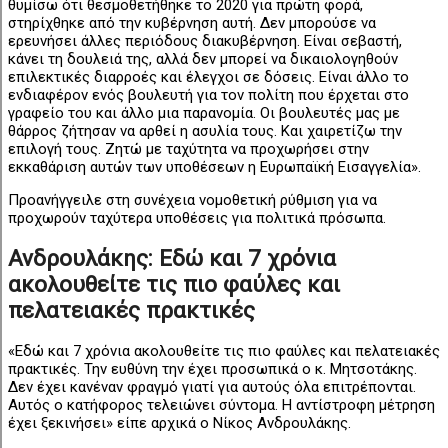
θυμίσω ότι θεσμοθετήθηκε το 2020 για πρώτη φορά,
στηρίχθηκε από την κυβέρνηση αυτή. Δεν μπορούσε να
ερευνήσει άλλες περιόδους διακυβέρνηση. Είναι σεβαστή,
κάνει τη δουλειά της, αλλά δεν μπορεί να δικαιολογηθούν
επιλεκτικές διαρροές και έλεγχοι σε δόσεις. Είναι άλλο το
ενδιαφέρον ενός βουλευτή για τον πολίτη που έρχεται στο
γραφείο του και άλλο μια παρανομία. Οι βουλευτές μας με
θάρρος ζήτησαν να αρθεί η ασυλία τους. Και χαιρετίζω την
επιλογή τους. Ζητώ με ταχύτητα να προχωρήσει στην
εκκαθάριση αυτών των υποθέσεων η Ευρωπαϊκή Εισαγγελία».
Προανήγγειλε στη συνέχεια νομοθετική ρύθμιση για να
προχωρούν ταχύτερα υποθέσεις για πολιτικά πρόσωπα.
Ανδρουλάκης: Εδώ και 7 χρόνια
ακολουθείτε τις πιο φαύλες και
πελατειακές πρακτικές
«Εδώ και 7 χρόνια ακολουθείτε τις πιο φαύλες και πελατειακές
πρακτικές. Την ευθύνη την έχει προσωπικά ο κ. Μητσοτάκης.
Δεν έχει κανέναν φραγμό γιατί για αυτούς όλα επιτρέπονται.
Αυτός ο κατήφορος τελειώνει σύντομα. Η αντίστροφη μέτρηση
έχει ξεκινήσει» είπε αρχικά ο Νίκος Ανδρουλάκης.