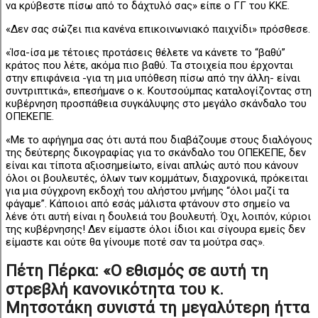
να κρύβεστε πίσω από το δάχτυλό σας» είπε ο ΓΓ του ΚΚΕ.
«Δεν σας σώζει πια κανένα επικοινωνιακό παιχνίδι» πρόσθεσε.
«Ίσα-ίσα με τέτοιες προτάσεις θέλετε να κάνετε το “βαθύ”
κράτος που λέτε, ακόμα πιο βαθύ. Τα στοιχεία που έρχονται
στην επιφάνεια -για τη μια υπόθεση πίσω από την άλλη- είναι
συντριπτικά», επεσήμανε ο κ. Κουτσούμπας καταλογίζοντας στη
κυβέρνηση προσπάθεια συγκάλυψης στο μεγάλο σκάνδαλο του
ΟΠΕΚΕΠΕ.
«Με το αφήγημα σας ότι αυτά που διαβάζουμε στους διαλόγους
της δεύτερης δικογραφίας για το σκάνδαλο του ΟΠΕΚΕΠΕ, δεν
είναι και τίποτα αξιοσημείωτο, είναι απλώς αυτό που κάνουν
όλοι οι βουλευτές, όλων των κομμάτων, διαχρονικά, πρόκειται
για μια σύγχρονη εκδοχή του αλήστου μνήμης “όλοι μαζί τα
φάγαμε”. Κάποιοι από εσάς μάλιστα φτάνουν στο σημείο να
λένε ότι αυτή είναι η δουλειά του βουλευτή. Όχι, λοιπόν, κύριοι
της κυβέρνησης! Δεν είμαστε όλοι ίδιοι και σίγουρα εμείς δεν
είμαστε και ούτε θα γίνουμε ποτέ σαν τα μούτρα σας».
Πέτη Πέρκα: «Ο εθισμός σε αυτή τη
στρεβλή κανονικότητα του κ.
Μητσοτάκη συνιστά τη μεγαλύτερη ήττα