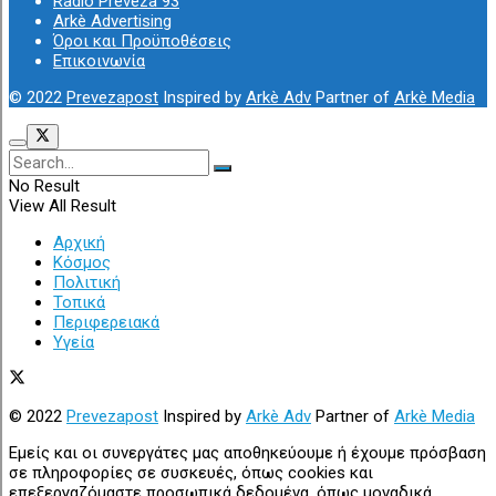
Radio Preveza 93
Arkè Advertising
Όροι και Προϋποθέσεις
Επικοινωνία
© 2022
Prevezapost
Inspired by
Arkè Adv
Partner of
Arkè Media
No Result
View All Result
Αρχική
Κόσμος
Πολιτική
Τοπικά
Περιφερειακά
Υγεία
© 2022
Prevezapost
Inspired by
Arkè Adv
Partner of
Arkè Media
Εμείς και οι συνεργάτες μας αποθηκεύουμε ή έχουμε πρόσβαση
σε πληροφορίες σε συσκευές, όπως cookies και
επεξεργαζόμαστε προσωπικά δεδομένα, όπως μοναδικά