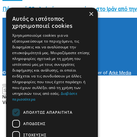
Πάνω από 20 πλοία έχουν επιστρέψει στο Ιράν από την
×
Αυτός ο ιστότοπος
χρησιμοποιεί cookies
Χρησιμοποιούμε cookies για να
Arkè Media Group
εξατομικεύσουμε το περιεχόμενο, τις
Radio Preveza 93
διαφημίσεις και να αναλύσουμε την
Arkè Advertising
επισκεψιμότητά μας. Μοιραζόμαστε επίσης
Όροι και Προϋποθέσεις
πληροφορίες σχετικά με τη χρήση του
Επικοινωνία
ιστότοπού μας με τους συνεργάτες
διαφήμισης και ανάλυσης, οι οποίοι
© 2022
Prevezapost
Inspired by
Arkè Adv
Partner of
Arkè Media
ενδέχεται να τις συνδυάσουν με άλλες
πληροφορίες που τους έχετε παράσχει ή
που έχουν συλλέξει από τη χρήση των
υπηρεσιών τους από εσάς.
Διαβάστε
No Result
περισσότερα
View All Result
ΑΠΟΛΎΤΩΣ ΑΠΑΡΑΊΤΗΤΑ
Αρχική
Κόσμος
Πολιτική
ΑΠΌΔΟΣΗΣ
Τοπικά
Περιφερειακά
ΣΤΌΧΕΥΣΗΣ