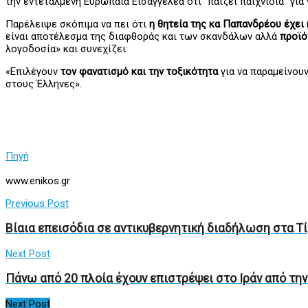
την εντεταλμένη Ευρωπαία Εισαγγελέα ότι “παίζει παιχνίδια” για 
Παρέλειψε σκόπιμα να πει ότι
η θητεία της κα Παπανδρέου έχει
είναι αποτέλεσμα της διαφθοράς και των σκανδάλων αλλά
προϊό
λογοδοσία» και συνεχίζει:
«Επιλέγουν
τον φανατισμό και την τοξικότητα
για να παραμείνου
στους Έλληνες».
Πηγή
www.enikos.gr
Previous Post
Βίαια επεισόδια σε αντικυβερνητική διαδήλωση στα Τ
Next Post
Πάνω από 20 πλοία έχουν επιστρέψει στο Ιράν από την
Next Post