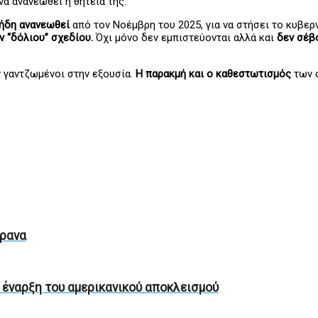
να ανανεωθεί η θητεία της.
 ήδη ανανεωθεί
από τον Νοέμβρη του 2025, για να στήσει το κυβερ
ν “δόλιου” σχεδίου.
Όχι μόνο δεν εμπιστεύονται αλλά και
δεν σέβ
ν γαντζωμένοι στην εξουσία.
Η παρακμή και ο καθεστωτισμός
των 
ίρανα
 έναρξη του αμερικανικού αποκλεισμού