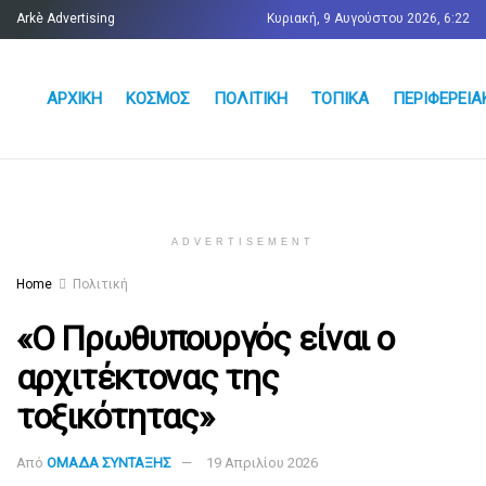
Arkè Advertising
Κυριακή, 9 Αυγούστου 2026, 6:22
Όροι και Προϋποθέσεις
Επικοινωνία
ΑΡΧΙΚΉ
ΚΌΣΜΟΣ
ΠΟΛΙΤΙΚΉ
ΤΟΠΙΚΆ
ΠΕΡΙΦΕΡΕΙΑ
ADVERTISEMENT
Home
Πολιτική
«Ο Πρωθυπουργός είναι ο
αρχιτέκτονας της
τοξικότητας»
Από
ΟΜΑΔΑ ΣΥΝΤΑΞΗΣ
19 Απριλίου 2026