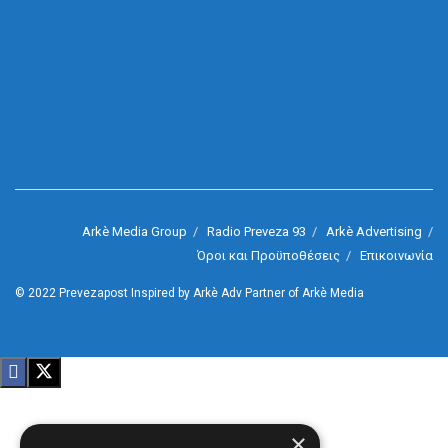
Arkè Media Group
Radio Preveza 93
Arkè Advertising
Όροι και Προϋποθέσεις
Επικοινωνία
© 2022
Prevezapost
Inspired by
Arkè Adv
Partner of
Arkè Media
×