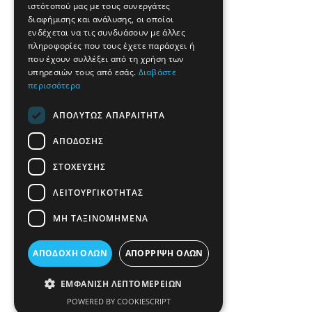
ιστότοπού μας με τους συνεργάτες
διαφήμισης και ανάλυσης, οι οποίοι
ενδέχεται να τις συνδυάσουν με άλλες
πληροφορίες που τους έχετε παράσχει ή
που έχουν συλλέξει από τη χρήση των
υπηρεσιών τους από εσάς.
Διαβάστε
περισσότερα
ΑΠΟΛΎΤΩΣ ΑΠΑΡΑΊΤΗΤΑ
ΑΠΌΔΟΣΗΣ
ΣΤΌΧΕΥΣΗΣ
ΛΕΙΤΟΥΡΓΙΚΌΤΗΤΑΣ
ΜΗ ΤΑΞΙΝΟΜΗΜΈΝΑ
ΑΠΟΔΟΧΉ ΌΛΩΝ
ΑΠΌΡΡΙΨΗ ΌΛΩΝ
ΕΜΦΆΝΙΣΗ ΛΕΠΤΟΜΕΡΕΙΏΝ
POWERED BY COOKIESCRIPT