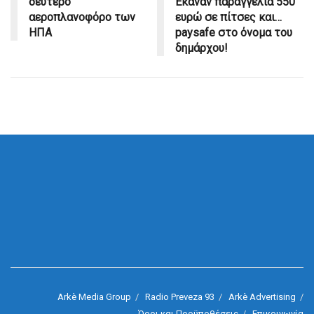
δεύτερο
Εκαναν παραγγελία 550
αεροπλανοφόρο των
ευρώ σε πίτσες και…
ΗΠΑ
paysafe στο όνομα του
δημάρχου!
Arkè Media Group
Radio Preveza 93
Arkè Advertising
Όροι και Προϋποθέσεις
Επικοινωνία