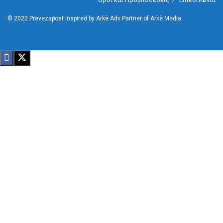
© 2022
Prevezapost
Inspired by
Arkè Adv
Partner of
Arkè Media