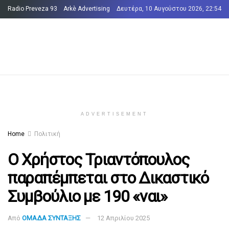
Radio Preveza 93
Arkè Advertising
Δευτέρα, 10 Αυγούστου 2026, 22:54
Όροι και Προϋποθέσεις
Επικοινωνία
ADVERTISEMENT
Home
Πολιτική
Ο Χρήστος Τριαντόπουλος
παραπέμπεται στο Δικαστικό
Συμβούλιο με 190 «ναι»
Από
ΟΜΑΔΑ ΣΥΝΤΑΞΗΣ
12 Απριλίου 2025