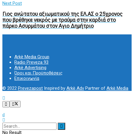
Next Post
Γιος ανώτατου αξιωματικού της ΕΛ.ΑΣ ο 25χρονος
που βρέθηκε νεκρός με τραύμα στην καρδιά στο
πάρκο Ασυρμάτου στον Αγιο Δημήτριο
Arkè Media Group
Radio Preveza 93
Arkè Advertising
Όροι και Προϋποθέσεις
Επικοινωνία
© 2022
Prevezapost
Inspired by
Arkè Adv
Partner of
Arkè Media
No Result