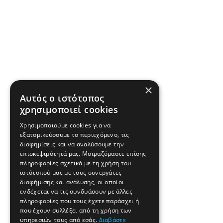
×
Αυτός ο ιστότοπος
χρησιμοποιεί cookies
Χρησιμοποιούμε cookies για να
εξατομικεύσουμε το περιεχόμενο, τις
διαφημίσεις και να αναλύσουμε την
επισκεψιμότητά μας. Μοιραζόμαστε επίσης
πληροφορίες σχετικά με τη χρήση του
ιστότοπού μας με τους συνεργάτες
διαφήμισης και ανάλυσης, οι οποίοι
ενδέχεται να τις συνδυάσουν με άλλες
πληροφορίες που τους έχετε παράσχει ή
που έχουν συλλέξει από τη χρήση των
υπηρεσιών τους από εσάς.
Διαβάστε