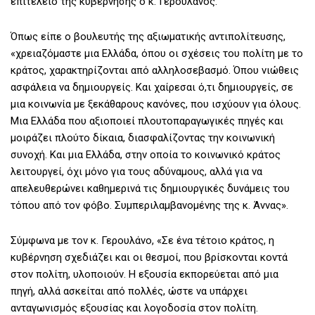
επιτελείο της κυβέρνησης ο κ. Γερουλάνος.
Όπως είπε ο βουλευτής της αξιωματικής αντιπολίτευσης,
«χρειαζόμαστε μια Ελλάδα, όπου οι σχέσεις του πολίτη με το
κράτος, χαρακτηρίζονται από αλληλοσεβασμό. Όπου νιώθεις
ασφάλεια να δημιουργείς. Και χαίρεσαι ό,τι δημιουργείς, σε
μια κοινωνία με ξεκάθαρους κανόνες, που ισχύουν για όλους.
Μια Ελλάδα που αξιοποιεί πλουτοπαραγωγικές πηγές και
μοιράζει πλούτο δίκαια, διασφαλίζοντας την κοινωνική
συνοχή. Και μια Ελλάδα, στην οποία το κοινωνικό κράτος
λειτουργεί, όχι μόνο για τους αδύναμους, αλλά για να
απελευθερώνει καθημερινά τις δημιουργικές δυνάμεις του
τόπου από τον φόβο. Συμπεριλαμβανομένης της κ. Άννας».
Σύμφωνα με τον κ. Γερουλάνο, «Σε ένα τέτοιο κράτος, η
κυβέρνηση σχεδιάζει και οι θεσμοί, που βρίσκονται κοντά
στον πολίτη, υλοποιούν. Η εξουσία εκπορεύεται από μια
πηγή, αλλά ασκείται από πολλές, ώστε να υπάρχει
ανταγωνισμός εξουσίας και λογοδοσία στον πολίτη.