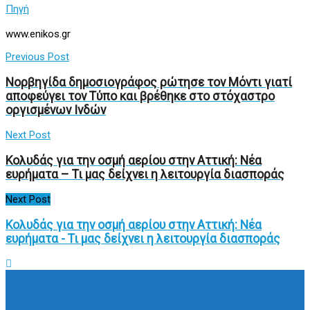
Πηγή
www.enikos.gr
Previous Post
Νορβηγίδα δημοσιογράφος ρώτησε τον Μόντι γιατί
αποφεύγει τον Τύπο και βρέθηκε στο στόχαστρο
οργισμένων Ινδών
Next Post
Κολυδάς για την οσμή αερίου στην Αττική: Νέα
ευρήματα – Τι μας δείχνει η λειτουργία διασποράς
Next Post
Κολυδάς για την οσμή αερίου στην Αττική: Νέα
ευρήματα - Τι μας δείχνει η λειτουργία διασποράς