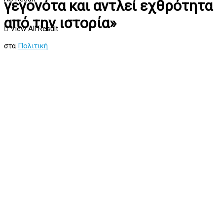
γεγονότα και αντλεί εχθρότητα
από την ιστορία»
View All Result
στα
Πολιτική