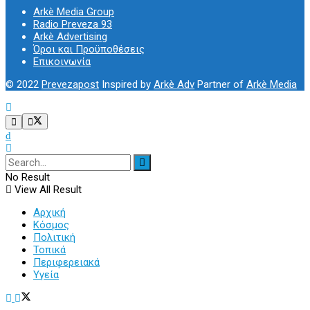
Arkè Media Group
Radio Preveza 93
Arkè Advertising
Όροι και Προϋποθέσεις
Επικοινωνία
© 2022
Prevezapost
Inspired by
Arkè Adv
Partner of
Arkè Media
No Result
View All Result
Αρχική
Κόσμος
Πολιτική
Τοπικά
Περιφερειακά
Υγεία