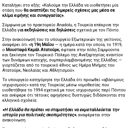
Καταλήγει στο εξής: «Καλούμε την Ελλάδα να υιοθετήσει μία
στάση που
θα αναπτύξει τις διμερείς σχέσεις μας μέσα σε
κλίμα ειρήνης και συνεργασίας».
Σύμφωνα με το πρακτορείο Anadolu, η Τουρκία επέκρινε την
Ελλάδα γ
ια εκδηλώσεις και δηλώσεις
σχετικά με τον Πόντο.
Στην ανακοίνωσή του το υπουργείο Εξωτερικών της γείτονος,
αναφέρει ότι «
η 19η Μαΐου
— η ημέρα κατά την οποία, το 1919,
ο
Μουσταφά Κεμάλ Ατατούρκ,
έφτασε στην πόλη Σαμψούντα
και ξεκίνησε τον Τουρκικό Πόλεμο της Ανεξαρτησίας εναντίον
των δυνάμεων κατοχής, συμπεριλαμβανομένης της Ελλάδας —
γιορτάζεται από το τουρκικό έθνος ως Ημέρα Μνήμης του
Ατατούρκ, Νεολαίας και Αθλητισμού».
Το υπουργείο κατηγόρησε την Ελλάδα ότι προωθεί «αβάσιμους
ισχυρισμούς» κατά της Τουρκίας μέσω νομοθεσίας που
υιοθετήθηκε το 1994 σχετικά με τους ισχυρισμούς περί Πόντου
και ανέφερε ότι τέτοιες αφηγήσεις δυστυχώς διδάσκονται στα
ελληνικά σχολεία.
«Η Ελλάδα θα πρέπει να σταματήσει να εκμεταλλεύεται την
ιστορία για πολιτικές σκοπιμότητες»
, αναφέρεται στην
ανακοίνωση.