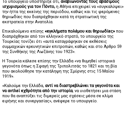
Το υπουργείο υποστήριξε ότι,
αναβιώνοντας τους αβάσιμους
ισχυρισμούς για τον Πόντο,
η Αθήνα επιχειρεί να «συγκαλύψει»
την ήττα της εκείνης της περιόδου, καθώς και τις φερόμενες
θηριωδίες που διαπράχθηκαν κατά τη στρατιωτική της
εκστρατεία στην Ανατολία.
Επικαλούμενο επίσης
«εγκλήματα πολέμου και θηριωδίες»
που
διαπράχθηκαν από τον ελληνικό στρατό, το υπουργείο της
Τουρκίας τονίζει ότι «αυτά καταγράφηκαν σε εκθέσεις
συμμαχικών ερευνητικών επιτροπών, καθώς και στο Άρθρο 59
της Συνθήκης της Λωζάνης του 1923».
Η Τουρκία κάλεσε επίσης την Ελλάδα «να θυμηθεί ιστορικά
γεγονότα όπως η Σφαγή της Τριπολιτσάς το 1821 και τη βία
που ακολούθησε την κατάληψη της Σμύρνης στις 15 Μαΐου
1919».
«Καλούμε την Ελλάδα,
αντί να διαστρεβλώνει τα γεγονότα και
να αντλεί εχθρότητα από την ιστορία
, να υιοθετήσει μια στάση
που θα αναπτύξει τις διμερείς μας σχέσεις μέσα σε κλίμα
ειρήνης και συνεργασίας», ανέφερε το υπουργείο.