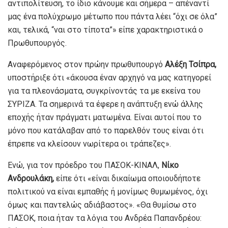
αντιπολίτευση, το ίδιο κάνουμε και σήμερα – απέναντί
μας ένα πολύχρωμο μέτωπο που πάντα λέει “όχι σε όλα”
και, τελικά, “ναι στο τίποτα”» είπε χαρακτηριστικά ο
Πρωθυπουργός.
Αναφερόμενος στον πρώην πρωθυπουργό
Αλέξη Τσίπρα,
υποστήριξε ότι «άκουσα έναν αρχηγό να μας κατηγορεί
για τα πλεονάσματα, συγκρίνοντάς τα με εκείνα του
ΣΥΡΙΖΑ. Τα σημερινά τα έφερε η ανάπτυξη ενώ άλλης
εποχής ήταν πράγματι ματωμένα. Είναι αυτοί που το
μόνο που κατάλαβαν από το παρελθόν τους είναι ότι
έπρεπε να κλείσουν νωρίτερα οι τράπεζες».
Ενώ, για τον πρόεδρο του ΠΑΣΟΚ-ΚΙΝΑΛ,
Νίκο
Ανδρουλάκη,
είπε ότι «είναι δικαίωμα οποιουδήποτε
πολιτικού να είναι εμπαθής ή μονίμως θυμωμένος, όχι
όμως και παντελώς αδιάβαστος». «Θα θυμίσω στο
ΠΑΣΟΚ, ποια ήταν τα λόγια του Ανδρέα Παπανδρέου: