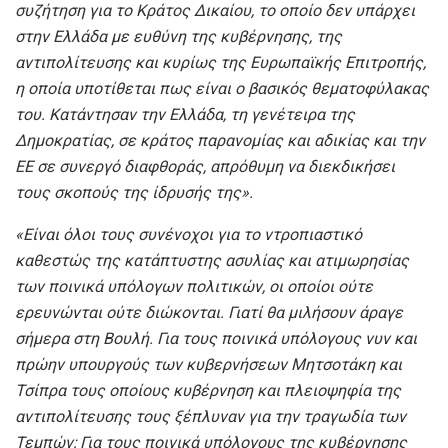
συζήτηση για το Κράτος Δικαίου, το οποίο δεν υπάρχει
στην Ελλάδα με ευθύνη της κυβέρνησης, της
αντιπολίτευσης και κυρίως της Ευρωπαϊκής Επιτροπής,
η οποία υποτίθεται πως είναι ο βασικός θεματοφύλακας
του. Κατάντησαν την Ελλάδα, τη γενέτειρα της
Δημοκρατίας, σε κράτος παρανομίας και αδικίας και την
ΕΕ σε συνεργό διαφθοράς, απρόθυμη να διεκδικήσει
τους σκοπούς της ίδρυσής της».
«Είναι όλοι τους συνένοχοι για το ντροπιαστικό
καθεστώς της κατάπτυστης ασυλίας και ατιμωρησίας
των ποινικά υπόλογων πολιτικών, οι οποίοι ούτε
ερευνώνται ούτε διώκονται. Γιατί θα μιλήσουν άραγε
σήμερα στη Βουλή. Για τους ποινικά υπόλογους νυν και
πρώην υπουργούς των κυβερνήσεων Μητσοτάκη και
Τσίπρα τους οποίους κυβέρνηση και πλειοψηφία της
αντιπολίτευσης τους ξέπλυναν για την τραγωδία των
Τεμπών; Για τους ποινικά υπόλογους της κυβέρνησης