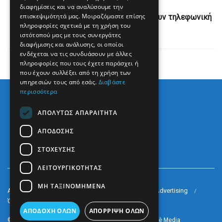
Next Post
διαφημίσεις και να αναλύσουμε την
επισκεψιμότητά μας. Μοιραζόμαστε επίσης
Τραμπ και Νετανιάχου αναμένεται να έχουν τηλεφωνική
πληροφορίες σχετικά με τη χρήση του
επικοινωνία
ιστότοπού μας με τους συνεργάτες
διαφήμισης και ανάλυσης, οι οποίοι
ενδέχεται να τις συνδυάσουν με άλλες
πληροφορίες που τους έχετε παράσχει ή
που έχουν συλλέξει από τη χρήση των
υπηρεσιών τους από εσάς.
Διαβάστε
περισσότερα
ΑΠΟΛΎΤΩΣ ΑΠΑΡΑΊΤΗΤΑ
ΑΠΌΔΟΣΗΣ
ΣΤΌΧΕΥΣΗΣ
ΛΕΙΤΟΥΡΓΙΚΌΤΗΤΑΣ
ΜΗ ΤΑΞΙΝΟΜΗΜΈΝΑ
Arkè Media Group
Radio Preveza 93
Arkè Advertising
Όροι και Προϋποθέσεις
Επικοινωνία
ΑΠΟΔΟΧΉ ΌΛΩΝ
ΑΠΌΡΡΙΨΗ ΌΛΩΝ
© 2022
Prevezapost
Inspired by
Arkè Adv
Partner of
Arkè Media