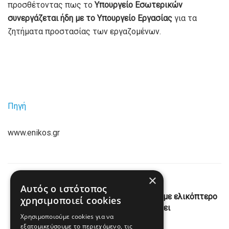
προσθέτοντας πως το
Υπουργείο Εσωτερικών
συνεργάζεται ήδη με το Υπουργείο Εργασίας
για τα
ζητήματα προστασίας των εργαζομένων.
Πηγή
www.enikos.gr
×
Previous Post
Αυτός ο ιστότοπος
Τενεσί: Θεαματική επιχείρηση διάσωσης με ελικόπτερο
χρησιμοποιεί cookies
για ζέβρα που είχε αποδράσει
Χρησιμοποιούμε cookies για να
εξατομικεύσουμε το περιεχόμενο, τις