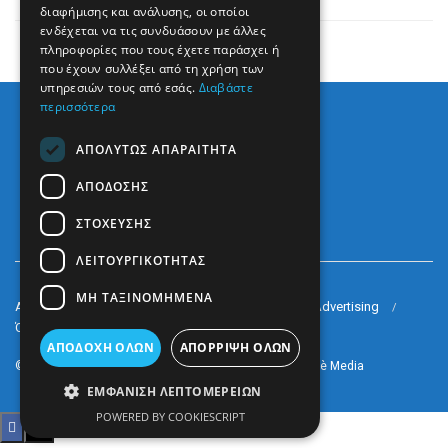
διαφήμισης και ανάλυσης, οι οποίοι
ενδέχεται να τις συνδυάσουν με άλλες
πληροφορίες που τους έχετε παράσχει ή
που έχουν συλλέξει από τη χρήση των
υπηρεσιών τους από εσάς.
Διαβάστε
περισσότερα
ΑΠΟΛΎΤΩΣ ΑΠΑΡΑΊΤΗΤΑ
ΑΠΌΔΟΣΗΣ
ΣΤΌΧΕΥΣΗΣ
ΛΕΙΤΟΥΡΓΙΚΌΤΗΤΑΣ
ΜΗ ΤΑΞΙΝΟΜΗΜΈΝΑ
Arkè Media Group
Radio Preveza 93
Arkè Advertising
Όροι και Προϋποθέσεις
Επικοινωνία
ΑΠΟΔΟΧΉ ΌΛΩΝ
ΑΠΌΡΡΙΨΗ ΌΛΩΝ
© 2022
Prevezapost
Inspired by
Arkè Adv
Partner of
Arkè Media
ΕΜΦΆΝΙΣΗ ΛΕΠΤΟΜΕΡΕΙΏΝ
POWERED BY COOKIESCRIPT