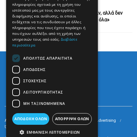
Next Post
πληροφορίες σχετικά με τη χρήση του
ιστότοπού μας με τους συνεργάτες
Ζελένσκι: «Θέλω συνάντηση με Πούτιν, αλλά δεν
διαφήμισης και ανάλυσης, οι οποίοι
μπορούμε να συμφωνήσουμε σε όλα»
ενδέχεται να τις συνδυάσουν με άλλες
πληροφορίες που τους έχετε παράσχει ή
που έχουν συλλέξει από τη χρήση των
υπηρεσιών τους από εσάς.
Διαβάστε
περισσότερα
ΑΠΟΛΎΤΩΣ ΑΠΑΡΑΊΤΗΤΑ
ΑΠΌΔΟΣΗΣ
ΣΤΌΧΕΥΣΗΣ
ΛΕΙΤΟΥΡΓΙΚΌΤΗΤΑΣ
ΜΗ ΤΑΞΙΝΟΜΗΜΈΝΑ
ΑΠΟΔΟΧΉ ΌΛΩΝ
ΑΠΌΡΡΙΨΗ ΌΛΩΝ
Arkè Media Group
Radio Preveza 93
Arkè Advertising
Όροι και Προϋποθέσεις
Επικοινωνία
ΕΜΦΆΝΙΣΗ ΛΕΠΤΟΜΕΡΕΙΏΝ