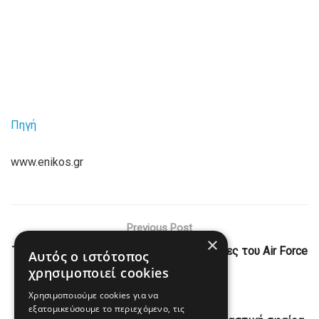
Πηγή
www.enikos.gr
Previous Post
×
Τραμπ και Ρούμπιο σκόνταψαν στις σκάλες του Air Force
Αυτός ο ιστότοπος
One
χρησιμοποιεί cookies
Χρησιμοποιούμε cookies για να
Next Post
εξατομικεύσουμε το περιεχόμενο, τις