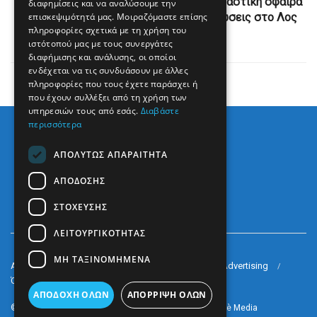
Η στιγμή που αστυνομικοί χτυπούν με πλαστική σφαίρα
διαφημίσεις και να αναλύσουμε την
επισκεψιμότητά μας. Μοιραζόμαστε επίσης
δημοσιογράφο που κάλυπτε τις διαδηλώσεις στο Λος
πληροφορίες σχετικά με τη χρήση του
Άντζελες
ιστότοπού μας με τους συνεργάτες
διαφήμισης και ανάλυσης, οι οποίοι
ενδέχεται να τις συνδυάσουν με άλλες
πληροφορίες που τους έχετε παράσχει ή
που έχουν συλλέξει από τη χρήση των
υπηρεσιών τους από εσάς.
Διαβάστε
περισσότερα
ΑΠΟΛΎΤΩΣ ΑΠΑΡΑΊΤΗΤΑ
ΑΠΌΔΟΣΗΣ
ΣΤΌΧΕΥΣΗΣ
ΛΕΙΤΟΥΡΓΙΚΌΤΗΤΑΣ
ΜΗ ΤΑΞΙΝΟΜΗΜΈΝΑ
Arkè Media Group
Radio Preveza 93
Arkè Advertising
Όροι και Προϋποθέσεις
Επικοινωνία
ΑΠΟΔΟΧΉ ΌΛΩΝ
ΑΠΌΡΡΙΨΗ ΌΛΩΝ
© 2022
Prevezapost
Inspired by
Arkè Adv
Partner of
Arkè Media