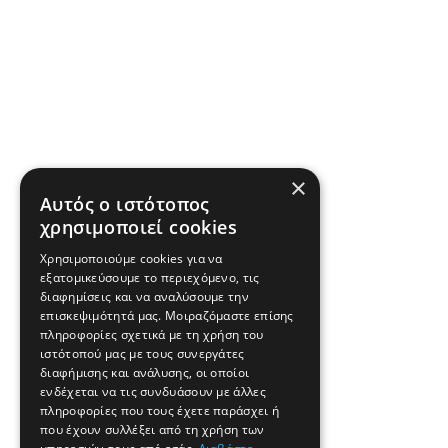
×
Αυτός ο ιστότοπος
χρησιμοποιεί cookies
Χρησιμοποιούμε cookies για να
εξατομικεύσουμε το περιεχόμενο, τις
διαφημίσεις και να αναλύσουμε την
επισκεψιμότητά μας. Μοιραζόμαστε επίσης
πληροφορίες σχετικά με τη χρήση του
ιστότοπού μας με τους συνεργάτες
διαφήμισης και ανάλυσης, οι οποίοι
ενδέχεται να τις συνδυάσουν με άλλες
πληροφορίες που τους έχετε παράσχει ή
που έχουν συλλέξει από τη χρήση των