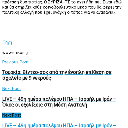
πρόταση δυσπιστίας. Ο ΣΥΡΙΖΑ-ΠΣ το έχει ήδη πει. Είναι εδώ
και θα στηρίξει κάθε κοινοβουλευτικό μέσο που θα φέρει την
πολιτική αλλαγή που έχει ανάγκη ο τόπος για να ανασάνει».
Πηγή
www.enikos.gr
Previous Post
Τουρκία: Βίντεο-σοκ από την ένοπλη επίθεση σε
σχολείο με 9 νεκρούς
Next Post
LIVE – 49η ημέρα πολέμου ΗΠΑ – Ισραήλ με Ιράν –
Όλες οι εξελίξεις στη Μέση Ανατολή
Next Post
LIVE – 49η ημέρα πολέμου ΗΠΑ – Ισραήλ με Ιράν –