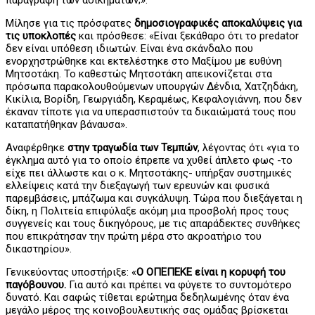
Μίλησε για τις πρόσφατες
δημοσιογραφικές αποκαλύψεις για
τις υποκλοπές
και πρόσθεσε: «Είναι ξεκάθαρο ότι το predator
δεν είναι υπόθεση ιδιωτών. Είναι ένα σκάνδαλο που
ενορχηστρώθηκε και εκτελέστηκε στο Μαξίμου με ευθύνη
Μητσοτάκη. Το καθεστώς Μητσοτάκη απεικονίζεται στα
πρόσωπα παρακολουθούμενων υπουργών Δένδια, Χατζηδάκη,
Κικίλια, Βορίδη, Γεωργιάδη, Κεραμέως, Κεφαλογιάννη, που δεν
έκαναν τίποτε για να υπερασπιστούν τα δικαιώματά τους που
καταπατήθηκαν βάναυσα».
Αναφέρθηκε
στην τραγωδία των Τεμπών
, λέγοντας ότι «για το
έγκλημα αυτό για το οποίο έπρεπε να χυθεί άπλετο φως -το
είχε πει άλλωστε και ο κ. Μητσοτάκης- υπήρξαν συστημικές
ελλείψεις κατά την διεξαγωγή των ερευνών και φυσικά
παρεμβάσεις, μπάζωμα και συγκάλυψη. Τώρα που διεξάγεται η
δίκη, η Πολιτεία επιφύλαξε ακόμη μια προσβολή προς τους
συγγενείς και τους δικηγόρους, με τις απαράδεκτες συνθήκες
που επικράτησαν την πρώτη μέρα στο ακροατήριο του
δικαστηρίου».
Γενικεύοντας υποστήριξε: «
Ο ΟΠΕΠΕΚΕ είναι η κορυφή του
παγόβουνου.
Για αυτό και πρέπει να φύγετε το συντομότερο
δυνατό. Και σαφώς τίθεται ερώτημα δεδηλωμένης όταν ένα
μεγάλο μέρος της κοινοβουλευτικής σας ομάδας βρίσκεται