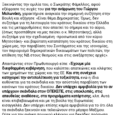
Ξεκινώντας την ομιλία του, ο Σωκράτης Φάμελλος, αφού
εξέφρασε τις ευχές του
για την ανάρρωση του Γιώργου
Μυλωνάκη,
χαρακτήρισε αναγκαία την σημερινή συζήτηση στην
Βουλή και εξήγησε: «Είναι θέμα Δημοκρατίας. Όμως, δεν
συζητάμε για τη λειτουργία του κράτους δικαίου στην Ελλάδα
και τις μεταρρυθμίσεις που απαιτεί το σήμερα και το αύριο,
(όπως προσπάθησε να μας πείσει ο κ. Μητσοτάκης), αλλά
συζητάμε για την σχεδιασμένη -προσωπικά από τον κύριο
Μητσοτάκη- και βαρύτατη καταπάτηση του κράτους δικαίου στη
χώρα μας, την παραβίαση του Συντάγματος και της ισονομίας,
τον περιορισμό δημοκρατικών δικαιωμάτων των πολιτών, την
επίθεση της ΝΔ στους θεσμούς και στις ανεξάρτητες αρχές».
Απαντώντας στον Πρωθυπουργό είπε: «
Έχουμε μία
διεφθαρμένη κυβέρνηση
, που καλύπτει απατεώνες και κλέφτες
των χρημάτων της χώρας και της ΕΕ.
Και στη συνέχεια
κατηγορεί την αντιπολίτευση για τοξικότητα,
ενώ η ίδια
ευθύνεται για τα σκάνδαλα και την ασύστολη παραβίαση των
κανόνων του κράτους δικαίου.
Δεν υπάρχει αμφιβολία για το αν
υπάρχουν σκάνδαλα στον ΟΠΕΚΕΠΕ, στις υποκλοπές, στις
απευθείας αναθέσεις, στα προγράμματα κατάρτισης
, κλπ. Αυτά
είναι επιβεβαιωμένα και με τη βούλα της Ευρωπαίας
εισαγγελέα. Δεν υπάρχει επίσης καμία αμφιβολία για το ότι όλα
τα σκάνδαλα ξεκινούν και τελειώνουν στο μέγαρο Μαξίμου.
Ούτε για την ανάγκη ποινικού ελέγχου για δεκάδες πρόσωπα