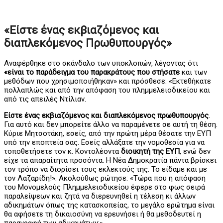
«Είστε ένας εκβιαζόμενος και
διαπλεκόμενος Πρωθυπουργός»
Αναφέρθηκε στο σκάνδαλο των υποκλοπών, λέγοντας ότι
«είναι το παράδειγμα του παρακράτους που στήσατε
και των
μεθόδων που χρησιμοποιήθηκαν» και πρόσθεσε: «Εκτεθήκατε
πολλαπλώς και από την απόφαση του πλημμελειοδικείου και
από τις απειλές Ντίλιαν.
Είστε ένας εκβιαζόμενος και διαπλεκόμενος πρωθυπουργός
.
Για αυτό και δεν μπορείτε άλλο να παραμένετε σε αυτή τη θέση.
Κύριε Μητσοτάκη, εσείς, από την πρώτη μέρα θέσατε την ΕΥΠ
υπό την εποπτεία σας. Εσείς αλλάξατε την νομοθεσία για να
τοποθετήσετε τον κ. Κοντολέοντα
διοικητή της ΕΥΠ
, ενώ δεν
είχε τα απαραίτητα προσόντα. Η Νέα Δημοκρατία πάντα βρίσκει
τον τρόπο να διορίσει τους εκλεκτούς της. Το είδαμε και με
τον Λαζαρίδη!». Ακολούθως ρώτησε: «Τώρα που η απόφαση
του Μονομελούς Πλημμελειοδικείου έφερε στο φως σειρά
παραλείψεων και ζητά να διερευνηθεί η τέλεση κι άλλων
αδικημάτων όπως της κατασκοπείας, το μεγάλο ερώτημα είναι
θα αφήσετε τη δικαιοσύνη να ερευνήσει ή θα μεθοδευτεί η
παραγραφή των αδικημάτων;».