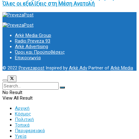
Όλες οι εξελίξεις στη Μέση Ανατολή
Arkè Media Group
Radio Preveza 93
Arkè Advertising
Όροι και Προϋποθέσεις
Επικοινωνία
© 2022
Prevezapost
Inspired by
Arkè Adv
Partner of
Arkè Media
No Result
View All Result
Αρχική
Κόσμος
Πολιτική
Τοπικά
Περιφερειακά
Υγεία