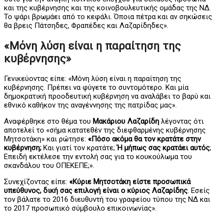
και της κυβέρνησης και της κοινοβουλευτικής ομάδας της ΝΔ.
Το ψάρι βρωμάει από το κεφάλι. Όποια πέτρα και αν σηκώσεις
θα βρεις Πάτσηδες, Φραπέδες και Λαζαρίδηδες».
«Μόνη λύση είναι η παραίτηση της
κυβέρνησης»
Γενικεύοντας είπε: «Μόνη λύση είναι η παραίτηση της
κυβέρνησης. Πρέπει να φύγετε το συντομότερο. Και μία
δημοκρατική προοδευτική κυβέρνηση να αναλάβει το βαρύ και
εθνικό καθήκον της αναγέννησης της πατρίδας μας».
Αναφέρθηκε στο θέμα του
Μακάριου Λαζαρίδη
λέγοντας ότι
αποτελεί το «σήμα κατατεθέν της διεφθαρμένης κυβέρνησης
Μητσοτάκη» και ρώτησε:
«Πόσο ακόμα θα τον κρατάτε στην
κυβέρνηση;
Και γιατί τον κρατάτε;
Ή μήπως σας κρατάει αυτός
;
Επειδή εκτέλεσε την εντολή σας για το κουκούλωμα του
σκανδάλου του ΟΠΕΚΕΠΕ;».
Συνεχίζοντας είπε:
«Κύριε Μητσοτάκη είστε προσωπικά
υπεύθυνος, δική σας επιλογή είναι ο κύριος Λαζαρίδης
. Εσείς
τον βάλατε το 2016 διευθυντή του γραφείου τύπου της ΝΔ και
το 2017 προσωπικό σύμβουλο επικοινωνίας».