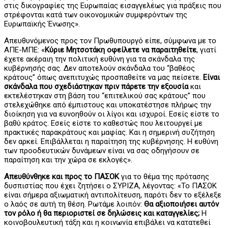
στις δικογραφίες της Ευρωπαίας εισαγγελέως για πράξεις που
στρέφονται κατά των οικονομικών συμφερόντων της
Ευρωπαϊκής Ένωσης».
Απευθυνόμενος προς τον Πρωθυπουργό είπε, σύμφωνα με το
ΑΠΕ-ΜΠΕ: «
Κύριε Μητσοτάκη οφείλετε να παραιτηθείτε
, γιατί
έχετε ακέραιη την πολιτική ευθύνη για τα σκάνδαλα της
κυβέρνησής σας. Δεν αποτελούν σκάνδαλα του “βαθέος
κράτους” όπως ανεπιτυχώς προσπαθείτε να μας πείσετε.
Είναι
σκάνδαλα που σχεδιάστηκαν πριν πάρετε την εξουσία
και
εκτελέστηκαν στη βάση του “επιτελικού σας κράτους” που
στελεχώθηκε από έμπιστους και υποκατέστησε πλήρως την
διοίκηση για να ευνοηθούν οι λίγοι και ισχυροί. Εσείς είστε το
βαθύ κράτος. Εσείς είστε το καθεστώς που λειτουργεί με
πρακτικές παρακράτους και μαφίας. Και η σημερινή συζήτηση
δεν αρκεί. Επιβάλλεται η παραίτηση της κυβέρνησης. Η ευθύνη
των προοδευτικών δυνάμεων είναι να σας οδηγήσουν σε
παραίτηση και την χώρα σε εκλογές».
Απευθύνθηκε και προς το ΠΑΣΟΚ
για το θέμα της πρότασης
δυσπιστίας που έχει ζητήσει ο ΣΥΡΙΖΑ, λέγοντας: «Το ΠΑΣΟΚ
είναι σήμερα αξιωματική αντιπολίτευση, παρότι δεν το εξέλεξε
ο λαός σε αυτή τη θέση. Ρωτάμε λοιπόν:
Θα αξιοποιήσει αυτόν
τον ρόλο ή θα περιοριστεί σε δηλώσεις και καταγγελίες;
Η
κοινοβουλευτική τάξη και η κοινωνία επιβάλει να κατατεθεί