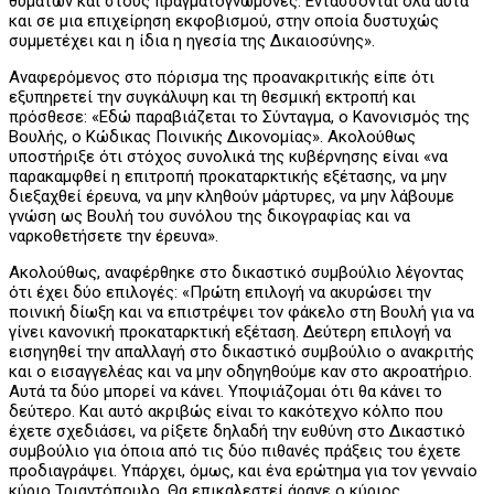
θυμάτων και στους πραγματογνώμονες. Εντάσσονται όλα αυτά
και σε μια επιχείρηση εκφοβισμού, στην οποία δυστυχώς
συμμετέχει και η ίδια η ηγεσία της Δικαιοσύνης».
Αναφερόμενος στο πόρισμα της προανακριτικής είπε ότι
εξυπηρετεί την συγκάλυψη και τη θεσμική εκτροπή και
πρόσθεσε: «Εδώ παραβιάζεται το Σύνταγμα, ο Κανονισμός της
Βουλής, ο Κώδικας Ποινικής Δικονομίας». Ακολούθως
υποστήριξε ότι στόχος συνολικά της κυβέρνησης είναι «να
παρακαμφθεί η επιτροπή προκαταρκτικής εξέτασης, να μην
διεξαχθεί έρευνα, να μην κληθούν μάρτυρες, να μην λάβουμε
γνώση ως Βουλή του συνόλου της δικογραφίας και να
ναρκοθετήσετε την έρευνα».
Ακολούθως, αναφέρθηκε στο δικαστικό συμβούλιο λέγοντας
ότι έχει δύο επιλογές: «Πρώτη επιλογή να ακυρώσει την
ποινική δίωξη και να επιστρέψει τον φάκελο στη Βουλή για να
γίνει κανονική προκαταρκτική εξέταση. Δεύτερη επιλογή να
εισηγηθεί την απαλλαγή στο δικαστικό συμβούλιο ο ανακριτής
και ο εισαγγελέας και να μην οδηγηθούμε καν στο ακροατήριο.
Αυτά τα δύο μπορεί να κάνει. Υποψιάζομαι ότι θα κάνει το
δεύτερο. Και αυτό ακριβώς είναι το κακότεχνο κόλπο που
έχετε σχεδιάσει, να ρίξετε δηλαδή την ευθύνη στο Δικαστικό
συμβούλιο για όποια από τις δύο πιθανές πράξεις του έχετε
προδιαγράψει. Υπάρχει, όμως, και ένα ερώτημα για τον γενναίο
κύριο Τριαντόπουλο. Θα επικαλεστεί άραγε ο κύριος