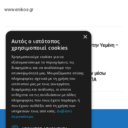
www.enikos.gr
×
Previous Post
Αυτός ο ιστότοπος
Νέα νυχτερινά αμερικανικά πλήγματα στην Υεμένη –
χρησιμοποιεί cookies
Τουλάχιστον τρεις νεκροί
Χρησιμοποιούμε cookies για να
εξατομικεύσουμε το περιεχόμενο, τις
Next Post
διαφημίσεις και να αναλύσουμε την
επισκεψιμότητά μας. Μοιραζόμαστε επίσης
Θα επιδιώξει μείωση των δασμών μέσω
πληροφορίες σχετικά με τη χρήση του
διαπραγματεύσεων με τις ΗΠΑ
ιστότοπού μας με τους συνεργάτες
διαφήμισης και ανάλυσης, οι οποίοι
ενδέχεται να τις συνδυάσουν με άλλες
πληροφορίες που τους έχετε παράσχει ή
που έχουν συλλέξει από τη χρήση των
υπηρεσιών τους από εσάς.
Διαβάστε
περισσότερα