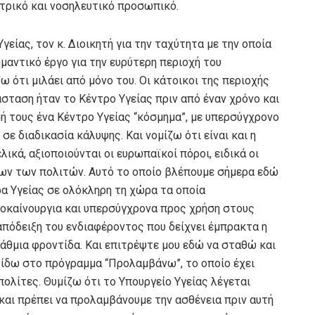
ιατρικό και νοσηλευτικό προσωπικό.
είας, τον κ. Διοικητή για την ταχύτητα με την οποία
μαντικό έργο για την ευρύτερη περιοχή του
ω ότι μιλάει από μόνο του. Οι κάτοικοι της περιοχής
σταση ήταν το Κέντρο Υγείας πριν από έναν χρόνο και
ή τους ένα Κέντρο Υγείας “κόσμημα”, με υπερσύγχρονο
σε διαδικασία κάλυψης. Και νομίζω ότι είναι και η
ικά, αξιοποιούνται οι ευρωπαϊκοί πόροι, ειδικά οι
λων των πολιτών. Αυτό το οποίο βλέπουμε σήμερα εδώ
ρα Υγείας σε ολόκληρη τη χώρα τα οποία
λοκαίνουργια και υπερσύγχρονα προς χρήση στους
 απόδειξη του ενδιαφέροντος που δείχνει έμπρακτα η
βάθμια φροντίδα. Και επιτρέψτε μου εδώ να σταθώ και
δίδω στο πρόγραμμα “Προλαμβάνω”, το οποίο έχει
ολίτες. Θυμίζω ότι το Υπουργείο Υγείας λέγεται
 και πρέπει να προλαμβάνουμε την ασθένεια πριν αυτή