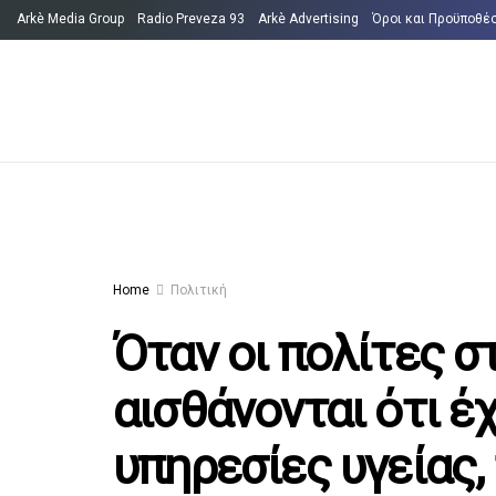
Arkè Media Group
Radio Preveza 93
Arkè Advertising
Όροι και Προϋποθέ
Home
Πολιτική
Όταν οι πολίτες σ
αισθάνονται ότι έ
υπηρεσίες υγείας,