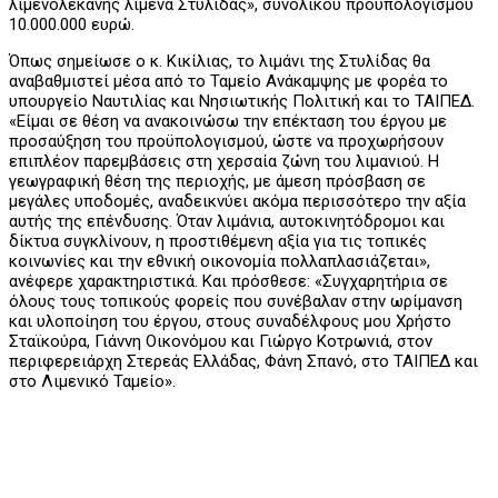
λιμενολεκάνης λιμένα Στυλίδας», συνολικού προϋπολογισμού
10.000.000 ευρώ.
Όπως σημείωσε ο κ. Κικίλιας, το λιμάνι της Στυλίδας θα
αναβαθμιστεί μέσα από το Ταμείο Ανάκαμψης με φορέα το
υπουργείο Ναυτιλίας και Νησιωτικής Πολιτική και το ΤΑΙΠΕΔ.
«Είμαι σε θέση να ανακοινώσω την επέκταση του έργου με
προσαύξηση του προϋπολογισμού, ώστε να προχωρήσουν
επιπλέον παρεμβάσεις στη χερσαία ζώνη του λιμανιού. Η
γεωγραφική θέση της περιοχής, με άμεση πρόσβαση σε
μεγάλες υποδομές, αναδεικνύει ακόμα περισσότερο την αξία
αυτής της επένδυσης. Όταν λιμάνια, αυτοκινητόδρομοι και
δίκτυα συγκλίνουν, η προστιθέμενη αξία για τις τοπικές
κοινωνίες και την εθνική οικονομία πολλαπλασιάζεται»,
ανέφερε χαρακτηριστικά. Και πρόσθεσε: «Συγχαρητήρια σε
όλους τους τοπικούς φορείς που συνέβαλαν στην ωρίμανση
και υλοποίηση του έργου, στους συναδέλφους μου Χρήστο
Σταϊκούρα, Γιάννη Οικονόμου και Γιώργο Κοτρωνιά, στον
περιφερειάρχη Στερεάς Ελλάδας, Φάνη Σπανό, στο ΤΑΙΠΕΔ και
στο Λιμενικό Ταμείο».