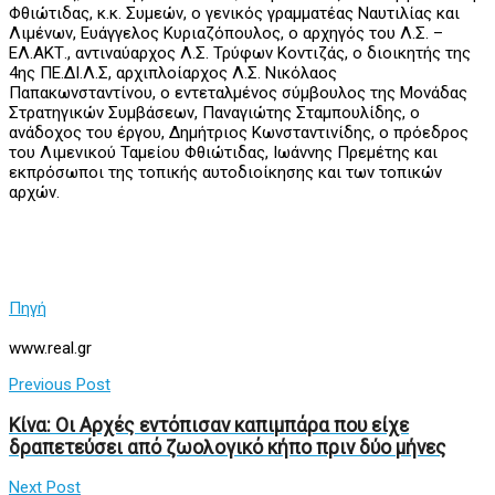
Φθιώτιδας, κ.κ. Συμεών, ο γενικός γραμματέας Ναυτιλίας και
Λιμένων, Ευάγγελος Κυριαζόπουλος, ο αρχηγός του Λ.Σ. –
ΕΛ.ΑΚΤ., αντιναύαρχος Λ.Σ. Τρύφων Κοντιζάς, ο διοικητής της
4ης ΠΕ.ΔΙ.Λ.Σ, αρχιπλοίαρχος Λ.Σ. Νικόλαος
Παπακωνσταντίνου, ο εντεταλμένος σύμβουλος της Μονάδας
Στρατηγικών Συμβάσεων, Παναγιώτης Σταμπουλίδης, ο
ανάδοχος του έργου, Δημήτριος Κωνσταντινίδης, ο πρόεδρος
του Λιμενικού Ταμείου Φθιώτιδας, Ιωάννης Πρεμέτης και
εκπρόσωποι της τοπικής αυτοδιοίκησης και των τοπικών
αρχών.
Πηγή
www.real.gr
Previous Post
Κίνα: Οι Αρχές εντόπισαν καπιμπάρα που είχε
δραπετεύσει από ζωολογικό κήπο πριν δύο μήνες
Next Post