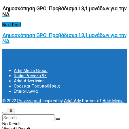
Δημοσκόπηση GPO: Προβάδισμα 13,1 μονάδων για την
ΝΔ
Next Post
Δημοσκόπηση GPO: Προβάδισμα 13,1 μονάδων για την
ΝΔ
Arkè Media Group
Radio Preveza 93
Arkè Advertising
Όροι και Προϋποθέσεις
Επικοινωνία
© 2022
Prevezapost
Inspired by
Arkè Adv
Partner of
Arkè Media
No Result
View All Result