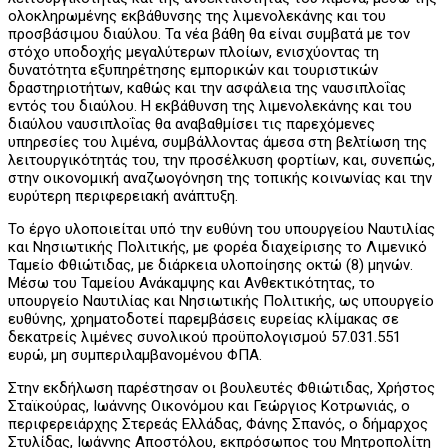
ολοκληρωμένης εκβάθυνσης της λιμενολεκάνης και του
προσβάσιμου διαύλου. Τα νέα βάθη θα είναι συμβατά με τον
στόχο υποδοχής μεγαλύτερων πλοίων, ενισχύοντας τη
δυνατότητα εξυπηρέτησης εμπορικών και τουριστικών
δραστηριοτήτων, καθώς και την ασφάλεια της ναυσιπλοΐας
εντός του διαύλου. Η εκβάθυνση της λιμενολεκάνης και του
διαύλου ναυσιπλοΐας θα αναβαθμίσει τις παρεχόμενες
υπηρεσίες του λιμένα, συμβάλλοντας άμεσα στη βελτίωση της
λειτουργικότητάς του, την προσέλκυση φορτίων, και, συνεπώς,
στην οικονομική αναζωογόνηση της τοπικής κοινωνίας και την
ευρύτερη περιφερειακή ανάπτυξη.
Το έργο υλοποιείται υπό την ευθύνη του υπουργείου Ναυτιλίας
και Νησιωτικής Πολιτικής, με φορέα διαχείρισης το Λιμενικό
Ταμείο Φθιώτιδας, με διάρκεια υλοποίησης οκτώ (8) μηνών.
Μέσω του Ταμείου Ανάκαμψης και Ανθεκτικότητας, το
υπουργείο Ναυτιλίας και Νησιωτικής Πολιτικής, ως υπουργείο
ευθύνης, χρηματοδοτεί παρεμβάσεις ευρείας κλίμακας σε
δεκατρείς λιμένες συνολικού προϋπολογισμού 57.031.551
ευρώ, μη συμπεριλαμβανομένου ΦΠΑ.
Στην εκδήλωση παρέστησαν οι βουλευτές Φθιώτιδας, Χρήστος
Σταϊκούρας, Ιωάννης Οικονόμου και Γεώργιος Κοτρωνιάς, ο
περιφερειάρχης Στερεάς Ελλάδας, Φάνης Σπανός, ο δήμαρχος
Στυλίδας, Ιωάννης Αποστόλου, εκπρόσωπος του Μητροπολίτη