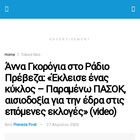
ADVERTISEMENT
Home
Τοπικά Νέα
Άννα Γκορόγια στο Ράδιο
Πρέβεζα: «Έκλεισε ένας
κύκλος – Παραμένω ΠΑΣΟΚ,
αισιοδοξία για την έδρα στις
επόμενες εκλογές» (video)
Από
Preveza Post
27 Απριλίου 2026