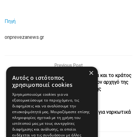
Πηγή
onprevezanews.gr
Previous Post
×
Μαρινάκης: Eπικίνδυνη για τη Δημοκρατία και το κράτος
Αυτός ο ιστότοπος
δικαίου η επίθεση στη δικαιοσύνη από τον αρχηγό της
χρησιμοποιεί cookies
αξιωματικής αντιπολίτευσης
Χρησιμοποιούμε cookies για να
εξατομικεύσουμε το περιεχόμενο, τις
Next Post
διαφημίσεις και να αναλύσουμε την
επισκεψιμότητά μας. Μοιραζόμαστε επίσης
Τρεις συλλήψεις στο κέντρο της Αθήνας για ναρκωτικά
πληροφορίες σχετικά με τη χρήση του
και κατοχή χειροβομβίδας
ιστότοπού μας με τους συνεργάτες
διαφήμισης και ανάλυσης, οι οποίοι
ενδέχεται να τις συνδυάσουν με άλλες