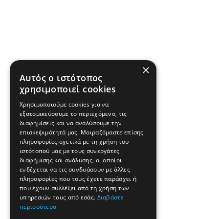
×
Αυτός ο ιστότοπος
χρησιμοποιεί cookies
Χρησιμοποιούμε cookies για να
εξατομικεύσουμε το περιεχόμενο, τις
διαφημίσεις και να αναλύσουμε την
επισκεψιμότητά μας. Μοιραζόμαστε επίσης
πληροφορίες σχετικά με τη χρήση του
ιστότοπού μας με τους συνεργάτες
διαφήμισης και ανάλυσης, οι οποίοι
ενδέχεται να τις συνδυάσουν με άλλες
πληροφορίες που τους έχετε παράσχει ή
που έχουν συλλέξει από τη χρήση των
υπηρεσιών τους από εσάς.
Διαβάστε
περισσότερα