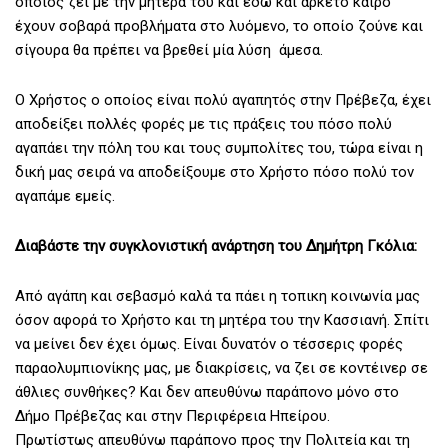
οποίος ζει με την μητέρα του και εδώ και αρκετό καιρό
έχουν σοβαρά προβλήματα στο λυόμενο, το οποίο ζούνε και
σίγουρα θα πρέπει να βρεθεί μία λύση άμεσα.
Ο Χρήστος ο οποίος είναι πολύ αγαπητός στην Πρέβεζα, έχει
αποδείξει πολλές φορές με τις πράξεις του πόσο πολύ
αγαπάει την πόλη του και τους συμπολίτες του, τώρα είναι η
δική μας σειρά να αποδείξουμε στο Χρήστο πόσο πολύ τον
αγαπάμε εμείς.
Διαβάστε την συγκλονιστική ανάρτηση του Δημήτρη Γκόλια:
Από αγάπη και σεβασμό καλά τα πάει η τοπικη κοινωνία μας
όσον αφορά το Χρήστο και τη μητέρα του την Κασσιανή. Σπίτι
να μείνει δεν έχει όμως. Είναι δυνατόν ο τέσσερις φορές
παραολυμπιονίκης μας, με διακρίσεις, να ζει σε κοντέινερ σε
άθλιες συνθήκες? Και δεν απευθύνω παράπονο μόνο στο
Δήμο Πρέβεζας και στην Περιφέρεια Ηπείρου.
Πρωτίστως απευθύνω παράπονο προς την Πολιτεία και τη