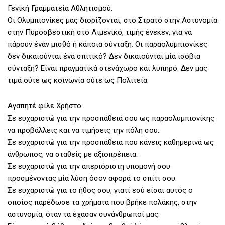
Γενική Γραμματεία Αθλητισμού.
Οι Ολυμπιονίκες μας διορίζονται, στο Στρατό στην Αστυνομία
στην Πυροσβεστική στο Λιμενικό, τιμής ένεκεν, για να
πάρουν έναν μισθό ή κάποια σύνταξη. Οι παραολυμπιονίκες
δεν δικαιούνται ένα σπιτικό? Δεν δικαιούνται μία ισόβια
σύνταξη? Είναι πραγματικά στενάχωρο και λυπηρό. Δεν μας
τιμά ούτε ως κοινωνία ούτε ως Πολιτεία.
Αγαπητέ φίλε Χρήστο.
Σε ευχαριστώ για την προσπάθειά σου ως παραολυμπιονίκης
να προβάλλεις και να τιμήσεις την πόλη σου.
Σε ευχαριστώ για την προσπάθεια που κάνεις καθημερινά ως
άνθρωπος, να σταθείς με αξιοπρέπεια.
Σε ευχαριστώ για την απεριόριστη υπομονή σου
προσμένοντας μία λύση όσον αφορά το σπίτι σου.
Σε ευχαριστώ για το ήθος σου, γιατί εσύ είσαι αυτός ο
οποίος παρέδωσε τα χρήματα που βρήκε πολάκης, στην
αστυνομία, όταν τα έχασαν συνάνθρωποί μας.