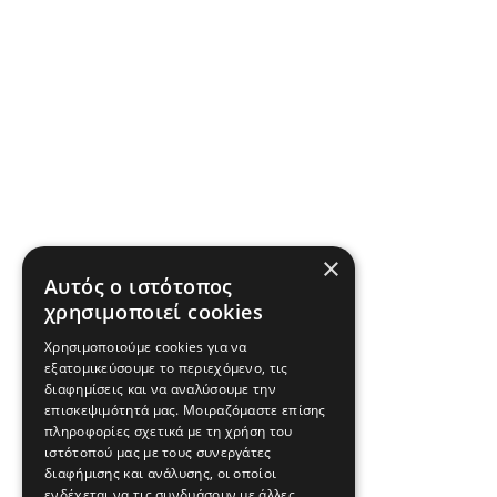
×
Αυτός ο ιστότοπος
χρησιμοποιεί cookies
Χρησιμοποιούμε cookies για να
εξατομικεύσουμε το περιεχόμενο, τις
διαφημίσεις και να αναλύσουμε την
επισκεψιμότητά μας. Μοιραζόμαστε επίσης
πληροφορίες σχετικά με τη χρήση του
ιστότοπού μας με τους συνεργάτες
διαφήμισης και ανάλυσης, οι οποίοι
ενδέχεται να τις συνδυάσουν με άλλες