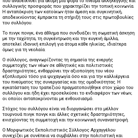
που αναδεικνύει για ακόμη μία φορά το πνεύμα αλληλεγγύης και
συλλογικής προσφοράς που χαρακτηρίζει την τοπική κοινωνία.
Η ανταπόκριση των κατοίκων ήταν άμεση και συγκινητική,
αποδεικνύοντας έμπρακτα τη στήριξή τους στις πρωτοβουλίες
του συλλόγου.
Το πινγκ πονγκ, ένα άθλημα που συνδυάζει τη σωματική άσκηση
με την ταχύτητα, τη συγκέντρωση και την ευγενή άμιλλα,
αποτελεί ιδανική επιλογή για άτομα κάθε ηλικίας, ιδιαίτερα
όμως για τη νεολαία.
Ο σύλλογος, αναγνωρίζοντας τη σημασία της ενεργής
συμμετοχής των νέων σε αθλητικές και πολιτιστικές
δραστηριότητες, ενθαρρύνει την αξιοποίηση του νέου
εξοπλισμού τόσο για ψυχαγωγία όσο και για την καλλιέργεια
του πνεύματος της συνεργασίας και της ομαδικότητας. Η
εγκατάσταση του τραπεζιού πραγματοποιήθηκε στον χώρο του
συλλόγου και ήδη έχει προσελκύσει το ενδιαφέρον των νέων,
οι οποίοι ανταποκρίνονται με ενθουσιασμό.
Στόχος του συλλόγου είναι να διοργανώσει στο μέλλον
τουρνουά πινγκ πονγκ και άλλες σχετικές δραστηριότητες,
ενισχύοντας τη συμμετοχή και την κοινωνική συναναστροφή.
Ο Μορφωτικός Εκπολιτιστικός Σύλλογος Αρχαγγέλου
συνεχίζει με συνέπεια να συμβάλλει στην πολιτιστική και