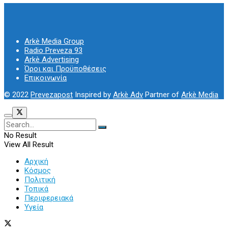
Arkè Media Group
Radio Preveza 93
Arkè Advertising
Όροι και Προϋποθέσεις
Επικοινωνία
© 2022
Prevezapost
Inspired by
Arkè Adv
Partner of
Arkè Media
No Result
View All Result
Αρχική
Κόσμος
Πολιτική
Τοπικά
Περιφερειακά
Υγεία