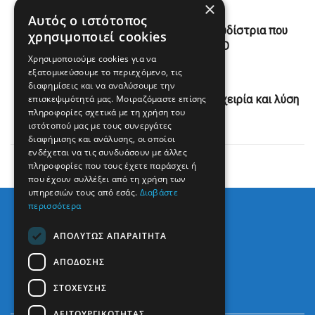
×
Previous Post
Αυτός ο ιστότοπος
Βασιλιάς Κάρολος: Αυτή είναι η τραγουδίστρια που
χρησιμοποιεί cookies
αγαπάει να ακούει – ΒΙΝΤΕΟ
Χρησιμοποιούμε cookies για να
εξατομικεύσουμε το περιεχόμενο, τις
Next Post
διαφημίσεις και να αναλύσουμε την
επισκεψιμότητά μας. Μοιραζόμαστε επίσης
Έκκληση για ανθρωπιστική βοήθεια, εκεχειρία και λύση
πληροφορίες σχετικά με τη χρήση του
δύο κρατών στη Γάζα
ιστότοπού μας με τους συνεργάτες
διαφήμισης και ανάλυσης, οι οποίοι
ενδέχεται να τις συνδυάσουν με άλλες
πληροφορίες που τους έχετε παράσχει ή
που έχουν συλλέξει από τη χρήση των
υπηρεσιών τους από εσάς.
Διαβάστε
περισσότερα
ΑΠΟΛΎΤΩΣ ΑΠΑΡΑΊΤΗΤΑ
ΑΠΌΔΟΣΗΣ
ΣΤΌΧΕΥΣΗΣ
ΛΕΙΤΟΥΡΓΙΚΌΤΗΤΑΣ