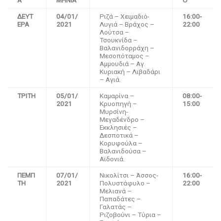
Α
ΜΗΝΙΑ
Ο
ΔΕΥΤ
04
/
01
/
Ριζά – Χειμαδιό-
16:00-
ΕΡΑ
202
1
Λυγιά – Βράχος –
22:00
Λούτσα –
Τσουκνίδα –
Βαλανιδορράχη –
Μεσοπόταμος –
Αμμουδιά – Αγ.
Κυριακή – Λιβαδάρι
– Αγιά.
ΤΡΙΤΗ
05
/01/
Καμαρίνα –
08:00-
202
1
Κρυοπηγή –
15:00
Μυρσίνη-
Μεγαδένδρο –
Εκκλησιές –
Δεσποτικά –
Κορυφούλα –
Βαλανιδούσα –
Αϊδονιά.
ΠΕΜΠ
07
/01/
Νικολίτσι – Άσσος-
16:00-
ΤΗ
202
1
Πολυστάφυλο –
22:00
Μελιανά –
Παπαδάτες –
Γαλατάς –
Ριζοβούνι – Τύρια –