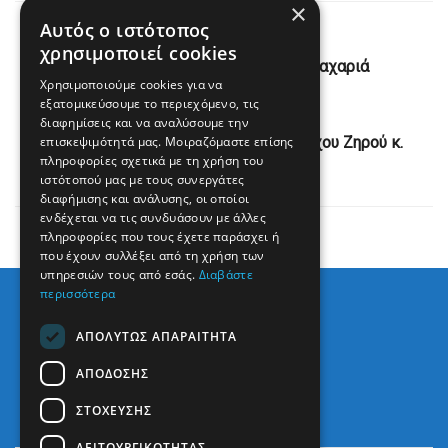
×
Αυτός ο ιστότοπος
Previous Post
χρησιμοποιεί cookies
Ευχές Δημάρχου Πάργας Νίκου Ζαχαριά
Χρησιμοποιούμε cookies για να
εξατομικεύσουμε το περιεχόμενο, τις
Next Post
διαφημίσεις και να αναλύσουμε την
επισκεψιμότητά μας. Μοιραζόμαστε επίσης
Πρωτοχρονιάτικο μήνυμα του Δημάρχου Ζηρού κ.
πληροφορίες σχετικά με τη χρήση του
Νικόλαου Καλαντζή
ιστότοπού μας με τους συνεργάτες
διαφήμισης και ανάλυσης, οι οποίοι
ενδέχεται να τις συνδυάσουν με άλλες
πληροφορίες που τους έχετε παράσχει ή
που έχουν συλλέξει από τη χρήση των
υπηρεσιών τους από εσάς.
Διαβάστε
περισσότερα
ΑΠΟΛΎΤΩΣ ΑΠΑΡΑΊΤΗΤΑ
ΑΠΌΔΟΣΗΣ
ΣΤΌΧΕΥΣΗΣ
ΛΕΙΤΟΥΡΓΙΚΌΤΗΤΑΣ