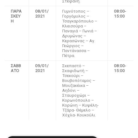
Στεφάνη.
ΠΑΡΑ
08
/
01
/
Γυμνότοπος –
08:00-
ΣΚΕΥ
202
1
Γοργόμυλος –
15:00
H
Τσαγκαρόπουλο –
Κλεισούρα –
Παναγιά – Γωνιά –
Δρυμώνας –
Κερασώνας – Αγ.
Γεώργιος –
Παντάνασσα –
Πέτρα.
ΣΑΒΒ
09
/
01
/
Σκεπαστό –
08:00-
ΑΤΟ
202
1
Σκαφιδωτή –
15:00
Τσεκούρι –
Βουβοπόταμος –
Μουζακέικα –
Αηδόνι –
Σταυροχώρι –
Κορωνόπουλο –
Κορώνη – Κυψέλη-
Τζάρα- Θέμελο –
Χόχλα- Κουκούλι.