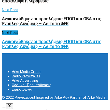
αποκάλυψε η Κεραμέως
Next Post
Ανακοινώθηκαν οι προσλήψεις ΕΠΟΠ και ΟΒΑ στις
Ένοπλες Δυνάμεις – Δείτε το ΦΕΚ
Next Post
Ανακοινώθηκαν οι προσλήψεις ΕΠΟΠ και ΟΒΑ στις
Ένοπλες Δυνάμεις – Δείτε το ΦΕΚ
Arkè Media Group
Radio Preveza 93
Arkè Advertising
Όροι και Προϋποθέσεις
Επικοινωνία
© 2022
Prevezapost
Inspired by
Arkè Adv
Partner of
Arkè Media