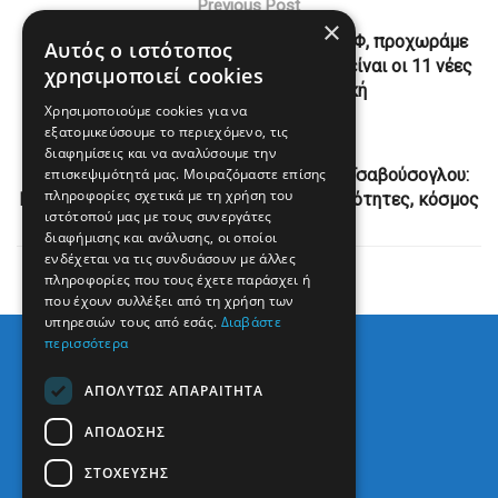
Previous Post
×
Καραμανλής: Το Τραμ επέστρεψε στο ΣΕΦ, προχωράμε
Αυτός ο ιστότοπος
την επέκταση προς Πειραιά – Ποιες θα είναι οι 11 νέες
χρησιμοποιεί cookies
στάσεις | ενότητες, πολιτική
Χρησιμοποιούμε cookies για να
εξατομικεύσουμε το περιεχόμενο, τις
Next Post
διαφημίσεις και να αναλύσουμε την
επισκεψιμότητά μας. Μοιραζόμαστε επίσης
Σύντομη συνάντηση Φον Ντερ Λάιεν με Τσαβούσογλου:
πληροφορίες σχετικά με τη χρήση του
Περιμένουμε αξιόπιστες χειρονομίες | ενότητες, κόσμος
ιστότοπού μας με τους συνεργάτες
διαφήμισης και ανάλυσης, οι οποίοι
ενδέχεται να τις συνδυάσουν με άλλες
πληροφορίες που τους έχετε παράσχει ή
που έχουν συλλέξει από τη χρήση των
υπηρεσιών τους από εσάς.
Διαβάστε
περισσότερα
ΑΠΟΛΎΤΩΣ ΑΠΑΡΑΊΤΗΤΑ
ΑΠΌΔΟΣΗΣ
ΣΤΌΧΕΥΣΗΣ