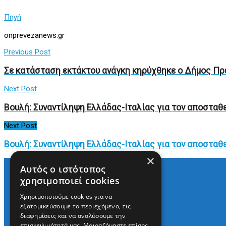
Πηγή
onprevezanews.gr
Previous Post
Σε κατάσταση εκτάκτου ανάγκη κηρύχθηκε ο Δήμος Πρ
Next Post
Βουλή: Συναντίληψη Ελλάδας-Ιταλίας για τον αποσταθ
Next Post
Βουλή: Συναντίληψη Ελλάδας-Ιταλίας για τον αποσταθ
×
Αυτός ο ιστότοπος
χρησιμοποιεί cookies
Arkè Media Group
Χρησιμοποιούμε cookies για να
Radio Preveza 93
εξατομικεύσουμε το περιεχόμενο, τις
Arkè Advertising
διαφημίσεις και να αναλύσουμε την
Όροι και Προϋποθέσεις
επισκεψιμότητά μας. Μοιραζόμαστε επίσης