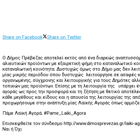
Share on Facebook
Share on Twitter
Ο Δήμος Πρέβεζας αποτελεί εκτός από ένα διαρκώς αναπτυσσόμ
αλιευτικών προϊόντων με εξαιρετική φήμη στο καταναλωτικό κοι
καταναλωτική κοινότητα. Δυστυχώς όμως στο Δήμο μας δεν λειτ
μίας μικρής περιόδου όπου δυστυχώς λειτούργησε σε ασαφές κα
οργανωμένης, σύγχρονης και λειτουργικής για τους Δημότες αλλ
τοπικών μας προϊόντων. Επίσης με τη λειτουργία της υπάρχει 
αγοράς ως προς την προσφορά και τη ζήτηση με θετικό αποτέλε
κάθε μεγέθους και είδους και η απουσία της λειτουργίας της α
προχωρήσουμε στην ανάπτυξη μίας Λαϊκής Αγοράς όπως αρμόζει
Πάμε Λαϊκή Αγορά; #Pame_Laiki_Agora
Επισκεφθείτε τον σύνδεσμο http://www.dimosprevezas.gr/laiki-
Ναι ή Όχι