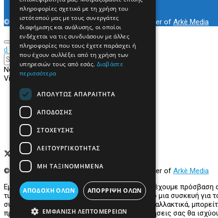
Επικοινωνία
πληροφορίες σχετικά με τη χρήση του
ιστότοπού μας με τους συνεργάτες
© 2022
Prevezapost
Inspired by
Arkè Adv
Partner of
Arkè Media
διαφήμισης και ανάλυσης, οι οποίοι
ενδέχεται να τις συνδυάσουν με άλλες
πληροφορίες που τους έχετε παράσχει ή
που έχουν συλλέξει από τη χρήση των
υπηρεσιών τους από εσάς.
Διαβάστε
No Result
περισσότερα
View All Result
ΑΠΟΛΎΤΩΣ ΑΠΑΡΑΊΤΗΤΑ
Αρχική
Κόσμος
Πολιτική
ΑΠΌΔΟΣΗΣ
Τοπικά
Περιφερειακά
ΣΤΌΧΕΥΣΗΣ
Υγεία
ΛΕΙΤΟΥΡΓΙΚΌΤΗΤΑΣ
ΜΗ ΤΑΞΙΝΟΜΗΜΈΝΑ
© 2022
Prevezapost
Inspired by
Arkè Adv
Partner of
Arkè Media
Εμείς και οι συνεργάτες μας αποθηκεύουμε ή έχουμε πρόσβαση
ΑΠΟΔΟΧΉ ΌΛΩΝ
ΑΠΌΡΡΙΨΗ ΌΛΩΝ
τυπικές πληροφορίες που αποστέλλονται από μια συσκευή για το
συνεργάτες μας για τους εν λόγω σκοπούς. Εναλλακτικά, μπορείτ
ΕΜΦΆΝΙΣΗ ΛΕΠΤΟΜΕΡΕΙΏΝ
προτιμήσεις σας πριν συναινέσετε. Οι προτιμήσεις σας θα ισχύ