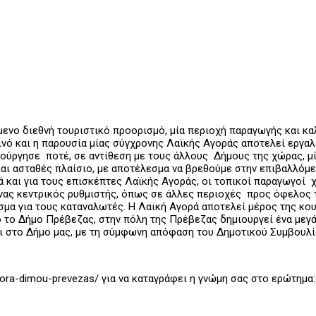
ενο διεθνή τουριστικό προορισμό, μία περιοχή παραγωγής και κ
νό και η παρουσία μίας σύγχρονης Λαϊκής Αγοράς αποτελεί εργαλε
ούργησε ποτέ, σε αντίθεση με τους άλλους Δήμους της χώρας, μί
ι ασταθές πλαίσιο, με αποτέλεσμα να βρεθούμε στην επιβαλλόμεν
ά και για τους επισκέπτες Λαϊκής Αγοράς, οι τοπικοί παραγωγοί
ένας κεντρικός ρυθμιστής, όπως σε άλλες περιοχές προς όφελος
σμα για τους καταναλωτές. Η Λαϊκή Αγορά αποτελεί μέρος της κ
πό το Δήμο Πρέβεζας, στην πόλη της Πρέβεζας δημιουργεί ένα μεγ
 στο Δήμο μας, με τη σύμφωνη απόφαση του Δημοτικού Συμβουλί
agora-dimou-prevezas/ για να καταγράφει η γνώμη σας στο ερώτημ