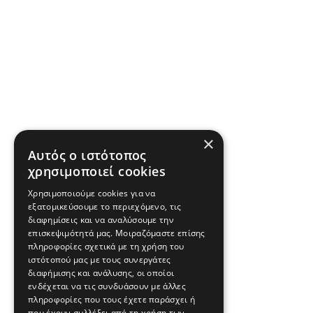
×
Αυτός ο ιστότοπος
χρησιμοποιεί cookies
Χρησιμοποιούμε cookies για να
εξατομικεύσουμε το περιεχόμενο, τις
διαφημίσεις και να αναλύσουμε την
επισκεψιμότητά μας. Μοιραζόμαστε επίσης
πληροφορίες σχετικά με τη χρήση του
ιστότοπού μας με τους συνεργάτες
διαφήμισης και ανάλυσης, οι οποίοι
ενδέχεται να τις συνδυάσουν με άλλες
πληροφορίες που τους έχετε παράσχει ή
που έχουν συλλέξει από τη χρήση των