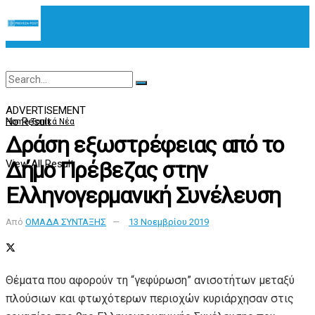
ADVERTISEMENT
No Result
Home
Τοπικά Νέα
Δράση εξωστρέφειας από το
Δήμο Πρέβεζας στην
View All Result
Ελληνογερμανική Συνέλευση
Από
ΟΜΑΔΑ ΣΥΝΤΑΞΗΣ
13 Νοεμβρίου 2019
Θέματα που αφορούν τη “γεφύρωση” ανισοτήτων μεταξύ
πλούσιων και φτωχότερων περιοχών κυριάρχησαν στις