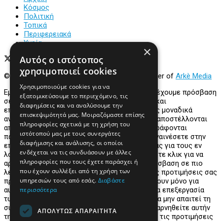
Κόσμος
Πολιτική
Τοπικά
Περιφερειακά
Υγεία
×
Αυτός ο ιστότοπος
χρησιμοποιεί cookies
© 2022
Prevezapost
Inspired by
Arkè Adv
Partner of
Arkè Media
Χρησιμοποιούμε cookies για να
Εμείς και οι συνεργάτες μας αποθηκεύουμε ή έχουμε πρόσβαση
εξατομικεύσουμε το περιεχόμενο, τις
σε πληροφορίες σε συσκευές, όπως cookies και
διαφημίσεις και να αναλύσουμε την
επεξεργαζόμαστε προσωπικά δεδομένα, όπως μοναδικά
επισκεψιμότητά μας. Μοιραζόμαστε επίσης
αναγνωριστικά και τυπικές πληροφορίες που αποστέλλονται
πληροφορίες σχετικά με τη χρήση του
από μια συσκευή για τους σκοπούς που περιγράφονται
ιστότοπού μας με τους συνεργάτες
παρακάτω. Μπορείτε να κάνετε κλικ για να συναινέσετε στην
διαφήμισης και ανάλυσης, οι οποίοι
επεξεργασία από εμάς και τους συνεργάτες μας για τους εν
ενδέχεται να τις συνδυάσουν με άλλες
λόγω σκοπούς. Εναλλακτικά, μπορείτε να κάνετε κλικ για να
πληροφορίες που τους έχετε παράσχει ή
αρνηθείτε να συναινέστε ή να αποκτήσετε πρόσβαση σε πιο
που έχουν συλλέξει από τη χρήση των
λεπτομερείς πληροφορίες και να αλλάξετε τις προτιμήσεις σας
υπηρεσιών τους από εσάς.
Διαβάστε
πριν συναινέσετε. Οι προτιμήσεις σας θα ισχύουν μόνο για
περισσότερα
αυτόν τον ιστότοπο. Λάβετε υπόψη ότι κάποια επεξεργασία
των προσωπικών σας δεδομένων ενδέχεται να μην απαιτεί τη
συγκατάθεσή σας, αλλά έχετε το δικαίωμα να αρνηθείτε αυτήν
ΑΠΟΛΎΤΩΣ ΑΠΑΡΑΊΤΗΤΑ
την επεξεργασία. Μπορείτε πάντα να αλλάξετε τις προτιμήσεις