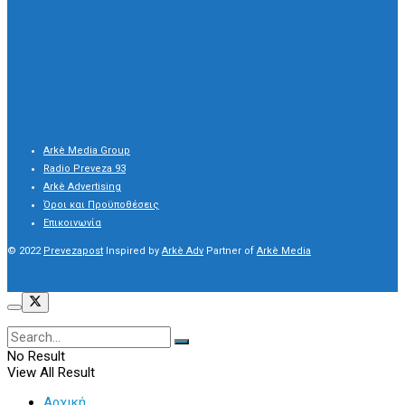
Arkè Media Group
Radio Preveza 93
Arkè Advertising
Όροι και Προϋποθέσεις
Επικοινωνία
© 2022
Prevezapost
Inspired by
Arkè Adv
Partner of
Arkè Media
No Result
View All Result
Αρχική