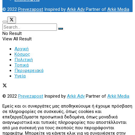
© 2022
Prevezapost
Inspired by
Arkè Adv
Partner of
Arkè Media
No Result
View All Result
Αρχική
Κόσμος
Πολιτική
Τοπικά
Περιφερειακά
Υγεία
© 2022
Prevezapost
Inspired by
Arkè Adv
Partner of
Arkè Media
Εμείς και οι συνεργάτες μας αποθηκεύουμε ή έχουμε πρόσβαση
σε πληροφορίες σε συσκευές, όπως cookies και
επεξεργαζόμαστε προσωπικά δεδομένα, όπως μοναδικά
αναγνωριστικά και τυπικές πληροφορίες που αποστέλλονται
από μια συσκευή για τους σκοπούς που περιγράφονται
παρακάτω. Μπορείτε να κάνετε κλικ για να συναινέσετε στην