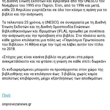
τη Διεθνή Ένωση Εκδοτών και εγκρίθηκε από την UNESCO τον
Νοέμβριο του 1995 στο Παρίσι. Έτσι, από το 1996 και μετά,
κάθε 23 Απριλίου γιορτάζεται σε όλο τον κόσμο η αγάπη για το
βιβλίο και την ανάγνωση.
Τα τελευταία 25 χρόνια, η UNESCO, σε συνεργασία με τη Διεθνή
Ένωση Εκδοτών και τη Διεθνή Ομοσπονδία Ενώσεων
Βιβλιοθηκονόμων και Ιδρυμάτων (IFLA), προωθεί με συνέπεια
την ανάγνωση και την πρόσβαση στο βιβλίο. Στο πλαίσιο αυτό,
κάθε χρόνο επιλέγεται μια πόλη ως «Παγκόσμια Πρωτεύουσα
του Βιβλίου». Η Αθήνα είχε την τιμή να λάβει αυτόν τον τίτλο
το 2018.
«Στόχος μας είναι κανένα βιβλίο να μη μένει στα ράφια
ανεκμετάλλευτο και να φτάσει η γνώση σε κάθε σπίτι δωρεάν»
Οι ενδιαφερόμενοι μπορούν να προσέρχονται στον χώρο της
βιβλιοθήκης και να επιλέγουν έως 3 βιβλία, χωρίς καμία
απολύτως επιβάρυνση, μέχρι εξαντλήσεως των αποθεμάτων.
Πηγή
onprevezanews.gr