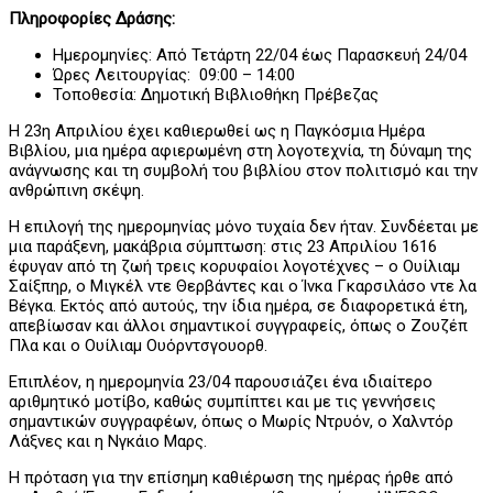
Πληροφορίες Δράσης:
Ημερομηνίες: Από Τετάρτη 22/04 έως Παρασκευή 24/04
Ώρες Λειτουργίας: 09:00 – 14:00
Τοποθεσία: Δημοτική Βιβλιοθήκη Πρέβεζας
Η 23η Απριλίου έχει καθιερωθεί ως η Παγκόσμια Ημέρα
Βιβλίου, μια ημέρα αφιερωμένη στη λογοτεχνία, τη δύναμη της
ανάγνωσης και τη συμβολή του βιβλίου στον πολιτισμό και την
ανθρώπινη σκέψη.
Η επιλογή της ημερομηνίας μόνο τυχαία δεν ήταν. Συνδέεται με
μια παράξενη, μακάβρια σύμπτωση: στις 23 Απριλίου 1616
έφυγαν από τη ζωή τρεις κορυφαίοι λογοτέχνες – ο Ουίλιαμ
Σαίξπηρ, ο Μιγκέλ ντε Θερβάντες και ο Ίνκα Γκαρσιλάσο ντε λα
Βέγκα. Εκτός από αυτούς, την ίδια ημέρα, σε διαφορετικά έτη,
απεβίωσαν και άλλοι σημαντικοί συγγραφείς, όπως ο Ζουζέπ
Πλα και ο Ουίλιαμ Ουόρντσγουορθ.
Επιπλέον, η ημερομηνία 23/04 παρουσιάζει ένα ιδιαίτερο
αριθμητικό μοτίβο, καθώς συμπίπτει και με τις γεννήσεις
σημαντικών συγγραφέων, όπως ο Μωρίς Ντρυόν, ο Χαλντόρ
Λάξνες και η Νγκάιο Μαρς.
Η πρόταση για την επίσημη καθιέρωση της ημέρας ήρθε από