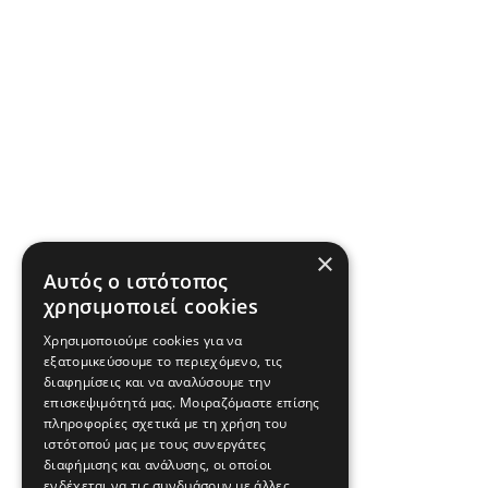
×
Αυτός ο ιστότοπος
χρησιμοποιεί cookies
Χρησιμοποιούμε cookies για να
εξατομικεύσουμε το περιεχόμενο, τις
διαφημίσεις και να αναλύσουμε την
επισκεψιμότητά μας. Μοιραζόμαστε επίσης
πληροφορίες σχετικά με τη χρήση του
ιστότοπού μας με τους συνεργάτες
διαφήμισης και ανάλυσης, οι οποίοι
ενδέχεται να τις συνδυάσουν με άλλες