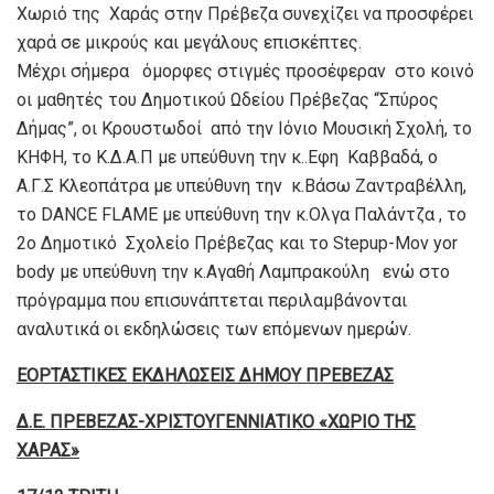
Χωριό της Χαράς στην Πρέβεζα συνεχίζει να προσφέρει
χαρά σε μικρούς και μεγάλους επισκέπτες.
Μέχρι σήμερα όμορφες στιγμές προσέφεραν στο κοινό
οι μαθητές του Δημοτικού Ωδείου Πρέβεζας “Σπύρος
Δήμας”, οι Κρουστωδοί από την Ιόνιο Μουσική Σχολή, το
ΚΗΦΗ, το Κ.Δ.Α.Π με υπεύθυνη την κ..Εφη Καββαδά, ο
Α.Γ.Σ Κλεοπάτρα με υπεύθυνη την κ.Βάσω Ζαντραβέλλη,
το DANCE FLAME με υπεύθυνη την κ.Ολγα Παλάντζα , το
2ο Δημοτικό Σχολείο Πρέβεζας και το Stepup-Mov yor
body με υπεύθυνη την κ.Αγαθή Λαμπρακούλη ενώ στο
πρόγραμμα που επισυνάπτεται περιλαμβάνονται
αναλυτικά οι εκδηλώσεις των επόμενων ημερών.
ΕΟΡΤΑΣΤΙΚΕΣ ΕΚΔΗΛΩΣΕΙΣ ΔΗΜΟΥ ΠΡΕΒΕΖΑΣ
Δ.Ε. ΠΡΕΒΕΖΑΣ-ΧΡΙΣΤΟΥΓΕΝΝΙΑΤΙΚΟ «ΧΩΡΙΟ ΤΗΣ
ΧΑΡΑΣ»