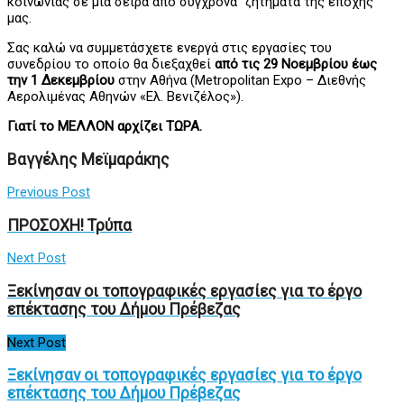
κοινωνίας σε μια σειρά από σύγχρονα ζητήματα της εποχής
μας.
Σας καλώ να συμμετάσχετε ενεργά στις εργασίες του
συνεδρίου το οποίο θα διεξαχθεί
από τις 29 Νοεμβρίου έως
την 1 Δεκεμβρίου
στην Αθήνα (Metropolitan Expo – Διεθνής
Αερολιμένας Αθηνών «Ελ. Βενιζέλος»).
Γιατί το ΜΕΛΛΟΝ αρχίζει ΤΩΡΑ.
Βαγγέλης Μεϊμαράκης
Previous Post
ΠΡΟΣΟΧΗ! Τρύπα
Next Post
Ξεκίνησαν οι τοπογραφικές εργασίες για το έργο
επέκτασης του Δήμου Πρέβεζας
Next Post
Ξεκίνησαν οι τοπογραφικές εργασίες για το έργο
επέκτασης του Δήμου Πρέβεζας