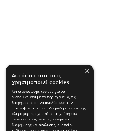
×
Αυτός ο ιστότοπος
χρησιμοποιεί cookies
Χρησιμοποιούμε cookies για να
εξατομικεύσουμε το περιεχόμενο, τις
διαφημίσεις και να αναλύσουμε την
επισκεψιμότητά μας. Μοιραζόμαστε επίσης
πληροφορίες σχετικά με τη χρήση του
ιστότοπού μας με τους συνεργάτες
διαφήμισης και ανάλυσης, οι οποίοι
ενδέχεται να τις συνδυάσουν με άλλες