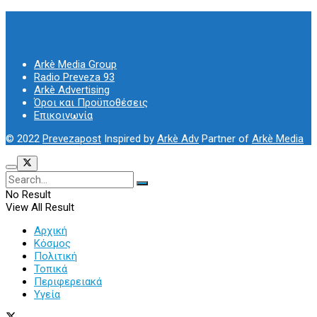
Arkè Media Group
Radio Preveza 93
Arkè Advertising
Όροι και Προϋποθέσεις
Επικοινωνία
© 2022
Prevezapost
Inspired by
Arkè Adv
Partner of
Arkè Media
No Result
View All Result
Αρχική
Κόσμος
Πολιτική
Τοπικά
Περιφερειακά
Υγεία