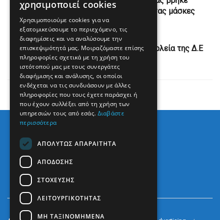
Η έναρξη της νέας σχολικής χρονιάς βρήκε
χρησιμοποιεί cookies
εκπαιδευτικούς και μαθητές φορώντας μάσκες
Χρησιμοποιούμε cookies για να
εξατομικεύσουμε το περιεχόμενο, τις
Next Post
διαφημίσεις και να αναλύσουμε την
επισκεψιμότητά μας. Μοιραζόμαστε επίσης
Πραγματοποιήθηκε ο αγιασμός στα σχολεία της Δ.Ε
πληροφορίες σχετικά με τη χρήση του
Λούρου
ιστότοπού μας με τους συνεργάτες
διαφήμισης και ανάλυσης, οι οποίοι
ενδέχεται να τις συνδυάσουν με άλλες
πληροφορίες που τους έχετε παράσχει ή
που έχουν συλλέξει από τη χρήση των
υπηρεσιών τους από εσάς.
Διαβάστε
περισσότερα
ΑΠΟΛΎΤΩΣ ΑΠΑΡΑΊΤΗΤΑ
ΑΠΌΔΟΣΗΣ
ΣΤΌΧΕΥΣΗΣ
ΛΕΙΤΟΥΡΓΙΚΌΤΗΤΑΣ
ΜΗ ΤΑΞΙΝΟΜΗΜΈΝΑ