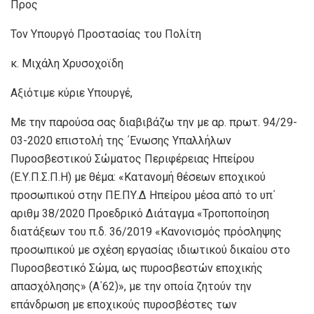
Προς
Τον Υπουργό Προστασίας του Πολίτη
κ. Μιχάλη Χρυσοχοϊδη
Αξιότιμε κύριε Υπουργέ,
Με την παρούσα σας διαβιβάζω την με αρ. πρωτ. 94/29-
03-2020 επιστολή της ΄Ενωσης Υπαλλήλων
Πυροσβεστικού Σώματος Περιφέρειας Ηπείρου
(Ε.Υ.Π.Σ.Π.Η) με θέμα: «Κατανομή θέσεων εποχικού
προσωπικού στην ΠΕ.ΠΥ.Δ Ηπείρου μέσα από το υπ΄
αριθμ 38/2020 Προεδρικό Διάταγμα «Τροποποίηση
διατάξεων του π.δ. 36/2019 «Κανονισμός πρόσληψης
προσωπικού με σχέση εργασίας ιδιωτικού δικαίου στο
Πυροσβεστικό Σώμα, ως πυροσβεστών εποχικής
απασχόλησης» (Α΄62)», με την οποία ζητούν την
επάνδρωση με εποχικούς πυροσβέστες των